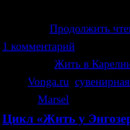
вкусного, принес посыл
там cувенирная проду
Vonga.ru.
Продолжить чт
1 комментарий
Категория
Жить в Карелии
Теги
Vonga.ru
,
сувенирная
Автор:
Marsel
|
· 5:53 пп
Цикл «Жить у Энгозер