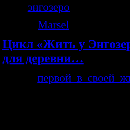
Теги
энгозеро
Автор:
Marsel
|
26.11.2014
Цикл «Жить у Энгозер
для деревни…
После
первой в своей ж
Энгозере, до меня дошла
моя одежда соверщшенно
как присущ для Северн
видел холодов. Сегодня 2