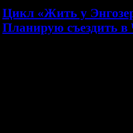
Цикл «Жить у Энгозер
Планирую съездить в 
Надоела мне зимняя дерев
себя цель — в ближайшее
минимум в Москву, а ка
свою матушку в Челябин
уверен, но вот с поездк
поеду в начале февраля. 
и моя поездка была резу