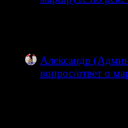
30.06.2025
Добрый день. Планир
Ногтевой до Куземы.
году?
Александр (Адми
вопрос/ответ о ма
19.06.2025
После 15 го можно 
нельзя. На счет била
МТС…