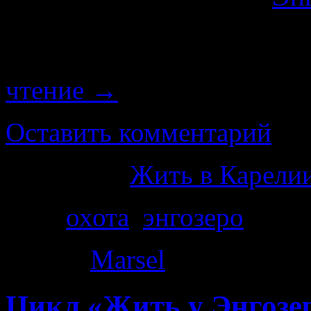
не упустил. Потому со
согласился отправить
чтение
→
Оставить комментарий
Категория
Жить в Карелии
Теги
охота
,
энгозеро
Автор:
Marsel
|
01.12.2014
Цикл «Жить у Энгозер