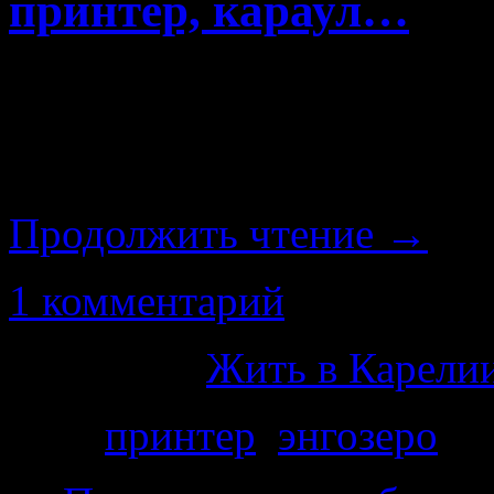
принтер, караул…
Вы когда-нибудь мечта
пятого этажа, пер
размахнувшись. Именно э
Продолжить чтение
→
1 комментарий
Категория
Жить в Карелии
Теги
принтер
,
энгозеро