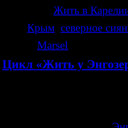
Категория
Жить в Карелии
Теги
Крым
,
северное сиян
Автор:
Marsel
|
03.12.2014
Цикл «Жить у Энгозер
Сегодня с Максимычем (со
своей жизни охоту.
Не, убивать животных я не
посмотреть на зимнее
Эн