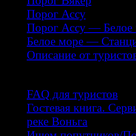
Порог Вякер
Порог Ассу
Порог Ассу — Белое
Белое море — Станц
Описание от туристо
Помощь туристу
FAQ для туристов
Гостевая книга. Серв
реке Воньга
Ищем попутчиков/По