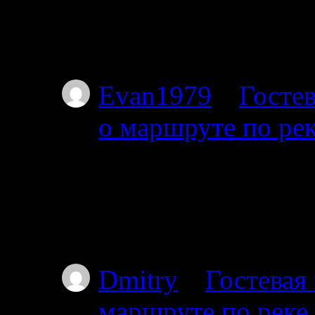
Тоже интересует этот
Я с 27-го от Амбарн
Evan1979
к
Гостев
о маршруте по ре
01.07.2025
Добрый день. Подскаж
волока справа на дл
Пильдозеро? Так чт
Dmitry
к
Гостевая
маршруте по реке