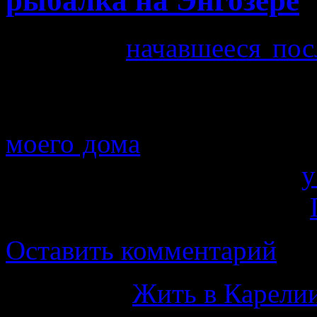
рыбалка на Энгозере
Безделье,
начавшееся пос
меня доканывать. Инт
физическую работу, кот
моего дома
я выполнять н
и вот, сидя на скамейке
у
— надо идти на рыбалку.
Оставить комментарий
Категория
Жить в Карелии