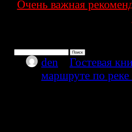
Очень важная рекоменда
Поиск по сайту
Найти:
den
к
Гостевая кни
маршруте по реке
08.07.2026
Привет мы из Красно
от Амбарного далее 
карту.