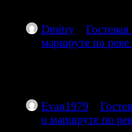
Простите, но уровень
Dmitry
к
Гостевая
маршруте по реке
01.07.2025
Планируем с 17го от
пакрафте вдвоём, по
не торопясь, числа 
Evan1979
к
Гостев
о маршруте по ре
01.07.2025