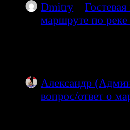
Dmitry
к
Гостевая
маршруте по реке
03.07.2025
Проходил через южны
видел. Все мысы в т
Особенно по котор
Александр (Адми
вопрос/ответ о ма
02.07.2025
Посмотрел карту, по
об узком полуостров