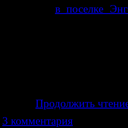
На улице
в поселке Энг
Челябинского парня, каз
Но вот на практике
Повышенная влажность
показывает, что я к холода
И вот просматриваю, что 
сегодня +1, караул. Для
летом.
Продолжить чтени
3 комментария