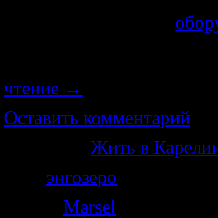
делал педикюр, но тут ме
кабинет, где было
обор
ноги, привыкшие за неск
лишь к сапогам, взвыли
чтение
→
Оставить комментарий
Категория
Жить в Карелии
Теги
энгозеро
Автор:
Marsel
|
22.01.2015