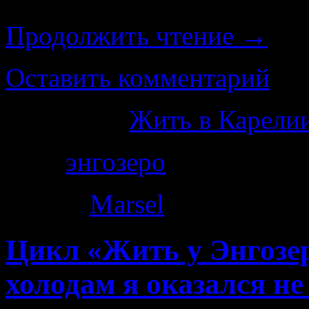
доме потеплело, система
Продолжить чтение
→
Оставить комментарий
Категория
Жить в Карелии
Теги
энгозеро
Автор:
Marsel
|
22.12.2014
Цикл «Жить у Энгозер
холодам я оказался не