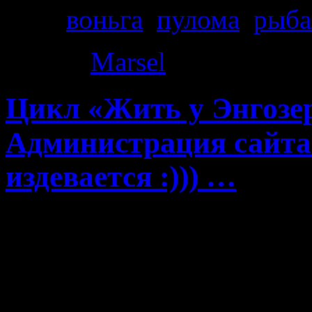
Теги
воньга
,
пулома
,
рыба
Автор:
Marsel
|
25.11.2014
Цикл «Жить у Энгозер
Администрация сайта 
издевается :))) …
Сегодня на почте полу
владельца сайта Vonga.r
Челябинской земли в пре