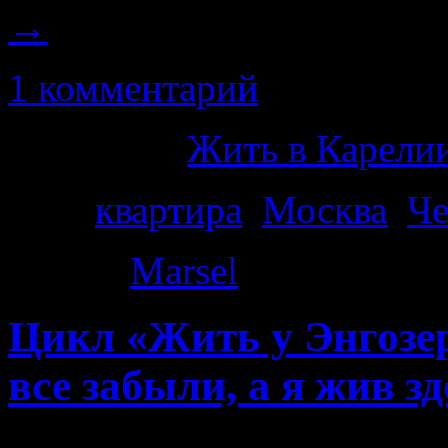
→
1 комментарий
Категория
Жить в Карелии
Теги
квартира
,
Москва
,
Че
Автор:
Marsel
|
· 10:53 пп
Цикл «Жить у Энгозер
все забыли, а я жив зд