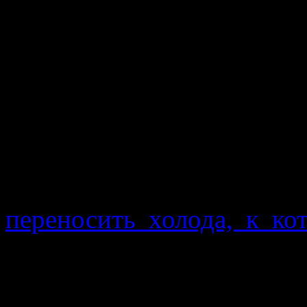
Ах как приятно, что
возможности публиков
жизни в отдаленном п
читатели. Успокою всех
было времени писать о м
моего дома и быта 
последней новости я пис
переносить холода, к ко
более ли менее устак
привести в порядок печь