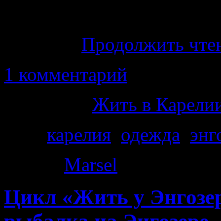
Энгозере не ниже -1 град
холодно.
Продолжить чте
1 комментарий
Категория
Жить в Карелии
Теги
карелия
,
одежда
,
энг
Автор:
Marsel
|
· 1:19 пп
Цикл «Жить у Энгозер