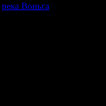
река Воньга
· Путеводител
протекающей в Республике
мнения, описание позодов