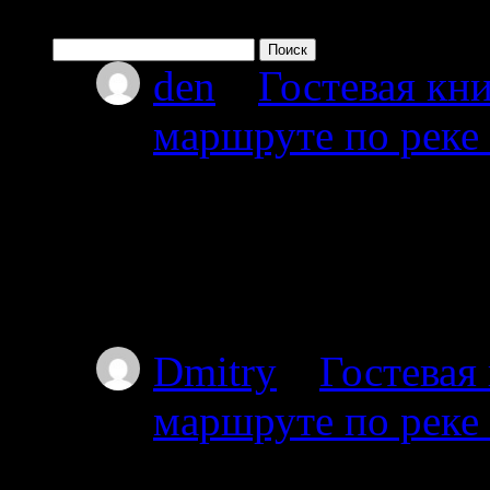
Найти:
den
к
Гостевая кни
маршруте по реке
08.07.2026
Привет мы из Красно
от Амбарного далее 
карту.
Dmitry
к
Гостевая
маршруте по реке
03.07.2025