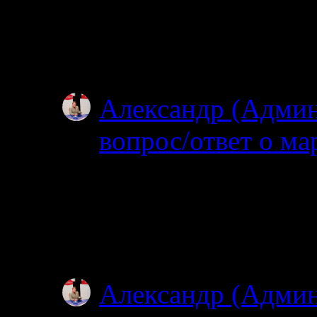
Проходил через южны
видел. Все мысы в т
Особенно по котор
Александр (Адми
вопрос/ответ о ма
02.07.2025
Посмотрел карту, по
об узком полуостров
зачем именно на…
Александр (Адми