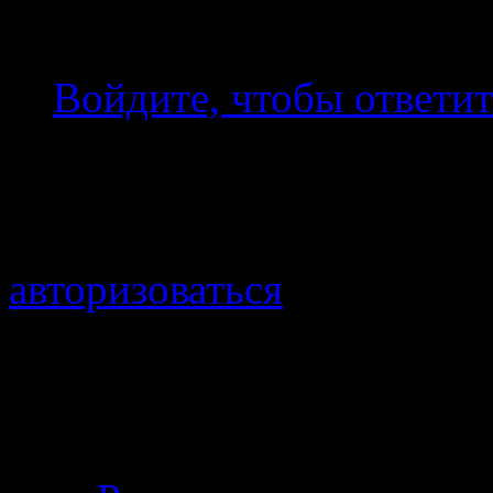
проходил над камнями.
Войдите, чтобы ответит
Добавить комментарий
Для отправки комментари
авторизоваться
.
Войти с помощью:
Личный кабинет