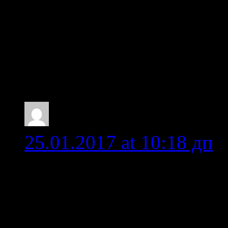
реки Воньга. Также был
по Белому Морю, рас
плыть. Потому делаю вы
стоит, особенно на мотор
razv35
25.01.2017 at 10:18 дп
Июль 2016 порог Морск
районе 13-14 часов. Ка
человека слезали в вод