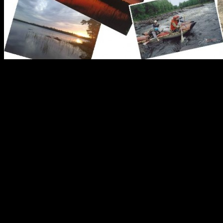
Порог Ассу — Белое
После прохождения ЖД
вплываем в совершенно и
этого. Глубокий шир
перекатиками идет 
Единственный сложный