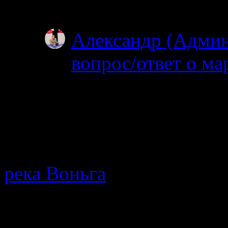
году?
Александр (Адми
вопрос/ответ о ма
19.06.2025
После 15 го можно 
нельзя. На счет била
МТС…
река Воньга
· Путеводител
протекающей в Республике
мнения, описание позодов