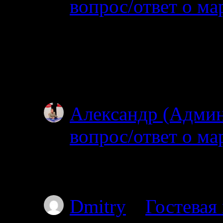
вопрос/ответ о ма
02.07.2025
Простите, я совсем н
ищите? Откуда и куд
не могу…
Александр (Адми
вопрос/ответ о ма
02.07.2025
Простите, но уровень
Dmitry
к
Гостевая