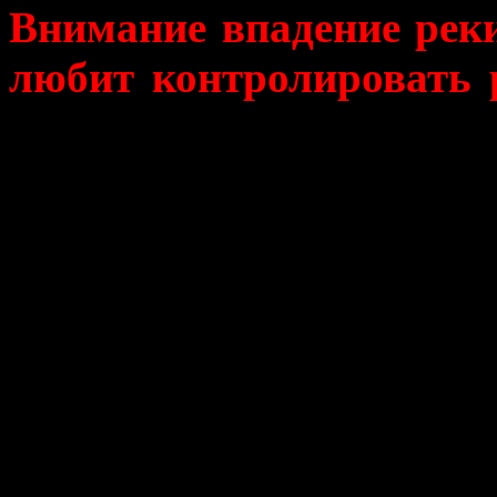
Внимание впадение рек
любит контролировать 
целым баркасом, напом
Очень оригинальная ф
рыбнадзором. Нам показ
людьми, хотя вопрос о на
вопроса о том, лов
лицам рыбнадзора мы по
предыдущих туристов вод
отсутствие водки нам бы