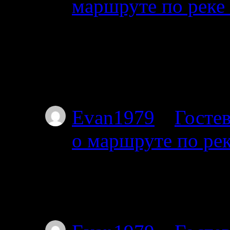
маршруте по реке
01.07.2025
Планируем с 17го от
пакрафте вдвоём, по
не торопясь, числа 
Evan1979
к
Гостев
о маршруте по ре
01.07.2025
Тоже интересует этот
Я с 27-го от Амбарн