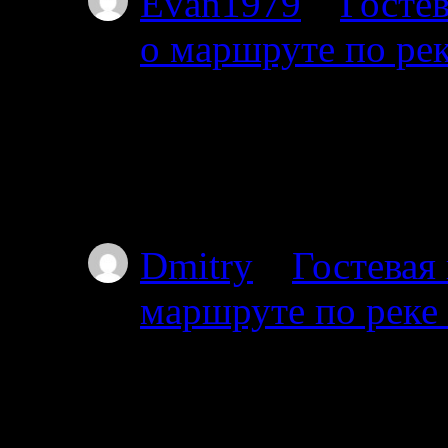
Evan1979
к
Гостев
о маршруте по ре
01.07.2025
Добрый день. Подскаж
волока справа на дл
Пильдозеро? Так чт
Dmitry
к
Гостевая
маршруте по реке
30.06.2025
Добрый день. Планир
Ногтевой до Куземы.