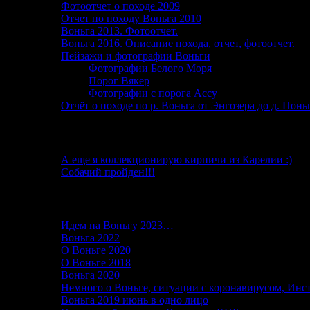
Фотоотчет о походе 2009
Отчет по походу Воньга 2010
Воньга 2013. Фотоотчет.
Воньга 2016. Описание похода, отчет, фотоотчет.
Пейзажи и фотографии Воньги
Фотографии Белого Моря
Порог Вякер
Фотографии с порога Ассу
Отчёт о походе по р. Воньга от Энгозера до д. Пон
От автора
А еще я коллекционирую кирпичи из Карелии :)
Собачий пройден!!!
Последние записи в блоге
Идем на Воньгу 2023…
15.06.2023
Воньга 2022
26.06.2022
О Воньге 2020
07.11.2020
О Воньге 2018
07.11.2020
Воньга 2020
04.09.2020
Немного о Воньге, ситуации с коронавирусом, Инс
Воньга 2019 июнь в одно лицо
01.03.2020