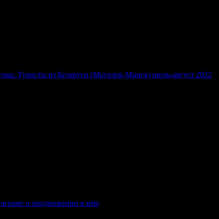
ьгома. Туристы из Беларуси (Могилев-Минск) июль-август 2022
таграме и продвижении в нём
02.06.2020