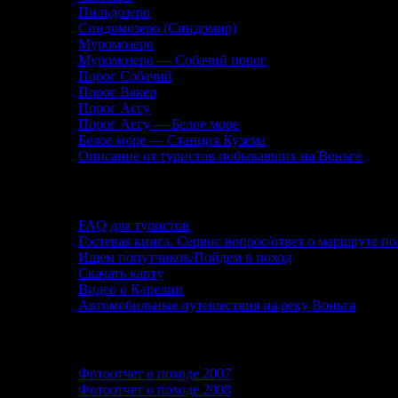
Пильдозеро
Синдомозеро (Синдомир)
Муромозеро
Муромозеро — Собачий порог
Порог Собачий
Порог Вякер
Порог Ассу
Порог Ассу — Белое море
Белое море — Станция Кузема
Описание от туристов побывавших на Воньге
Помощь туристу
FAQ для туристов
Гостевая книга. Сервис вопрос/ответ о маршруте по
Ищем попутчиков/Пойдем в поход
Скачать карту
Видео о Карелии
Автомобильные путешествия на реку Воньга
Фотографии и фотоотчеты
Фотоотчет о походе 2007
Фотоотчет о походе 2008