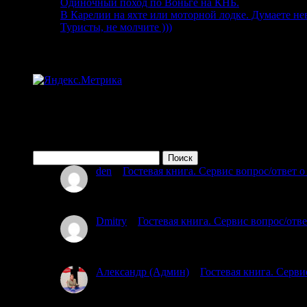
Одиночный поход по Воньге на КНБ.
15.08.2019
В Карелии на яхте или моторной лодке. Думаете н
Туристы, не молчите )))
15.06.2019
Статистика
Поиск по сайту
Найти:
den
к
Гостевая книга. Сервис вопрос/ответ 
08.07.2026
Привет мы из Красногорска 55и 50 лет планируем 
Dmitry
к
Гостевая книга. Сервис вопрос/отв
03.07.2025
Проходил через южный мост. Тропы обноса на мы
Александр (Админ)
к
Гостевая книга. Серви
02.07.2025
Посмотрел карту, подумал о ходе мыслей. Вы гов