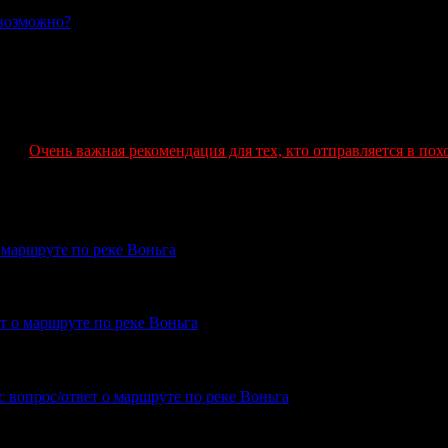
евозможно?
04.08.2019
Очень важная рекомендация для тех, кто отправляется в пох
о маршруте по реке Воньга
поход от Амбарного далее по реке Воньга.Просьба выслать карту.
ет о маршруте по реке Воньга
сах не видел. Все мысы в том районе достаточно высокие. Особенно по
с вопрос/ответ о маршруте по реке Воньга
орите об узком полуострове прямо на входе в Пильдозеро? А зачем имен