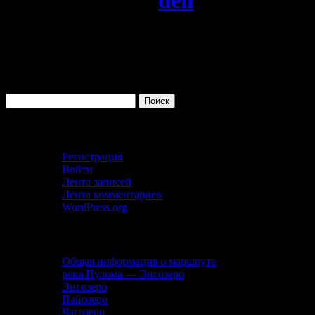
Архив автора:
den
Не найдено
Apologies, but no results were found for the requested archive. Perhaps
Найти:
Личный кабинет
Регистрация
Войти
Лента записей
Лента комментариев
WordPress.org
Описание маршрута
Общая информация о маршруте
река Пулома — Энгозеро
Энгозеро
Пайозеро
Чагозеро