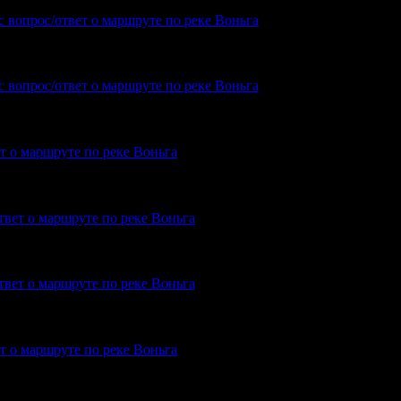
с вопрос/ответ о маршруте по реке Воньга
 Вы ищите? Откуда и куда?? Вспоминая Пильдозеро я даже не могу…
с вопрос/ответ о маршруте по реке Воньга
ет о маршруте по реке Воньга
На пакрафте вдвоём, поэтому Энгозеро не планируем. Но не торопясь, ч
твет о маршруте по реке Воньга
удете? Я с 27-го от Амбарного
твет о маршруте по реке Воньга
па волока справа на длинном мысу при входе в Пильдозеро? Так чтобы н
ет о маршруте по реке Воньга
ра Ногтевой до Куземы. Подскажите, как с водой в этом году?