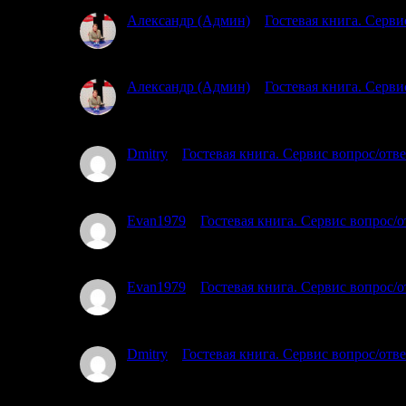
Александр (Админ)
к
Гостевая книга. Серви
02.07.2025
Простите, я совсем не понял, где и какую тропу
Александр (Админ)
к
Гостевая книга. Серви
02.07.2025
Простите, но уровень воды пока не знаем )
Dmitry
к
Гостевая книга. Сервис вопрос/отв
01.07.2025
Планируем с 17го от трассы Кола озеро Ногтево. 
Evan1979
к
Гостевая книга. Сервис вопрос/о
01.07.2025
Тоже интересует этот вопрос. Вы в каких числах б
Evan1979
к
Гостевая книга. Сервис вопрос/о
01.07.2025
Добрый день. Подскажите, кто знает, есть ли тро
Dmitry
к
Гостевая книга. Сервис вопрос/отв
30.06.2025
Добрый день. Планируем в июле на Воньгу. От озе