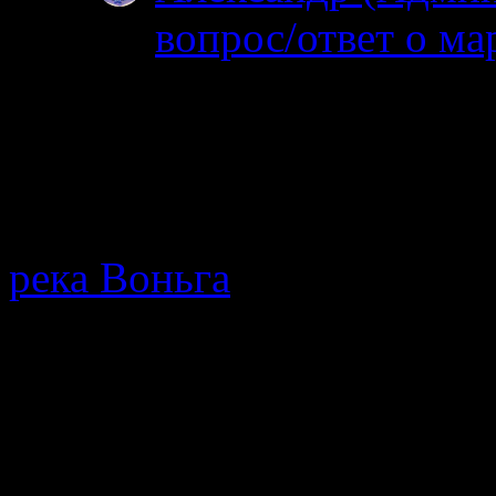
вопрос/ответ о ма
19.06.2025
После 15 го можно 
нельзя. На счет била
МТС…
река Воньга
· Путеводител
протекающей в Республике
мнения, описание позодов