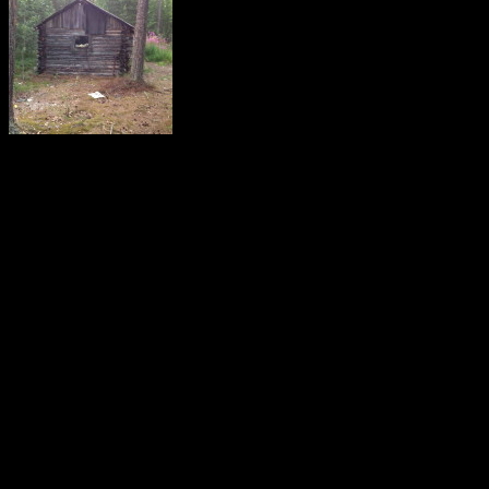
По левому бер
действующая рыбацкая и
стоянка. Далее по ходу, б
берегу довольно большо
не доплывая, там же 
большая стоянка.
В конце озера плотина. 
постоять. Особенно пон