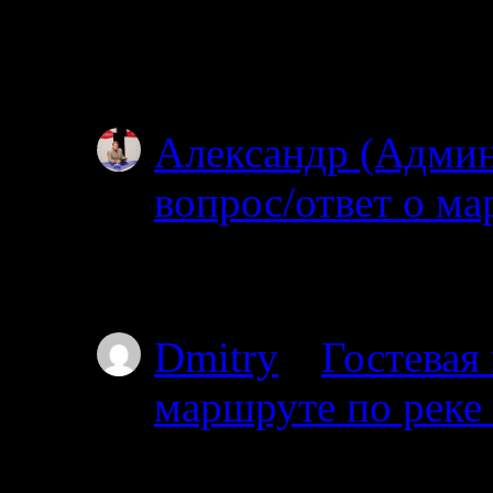
Простите, я совсем н
ищите? Откуда и куд
не могу…
Александр (Адми
вопрос/ответ о ма
02.07.2025
Простите, но уровень
Dmitry
к
Гостевая
маршруте по реке
01.07.2025