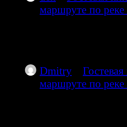
маршруте по реке
08.07.2026
Привет мы из Красно
от Амбарного далее 
карту.
Dmitry
к
Гостевая
маршруте по реке
03.07.2025
Проходил через южны
видел. Все мысы в т