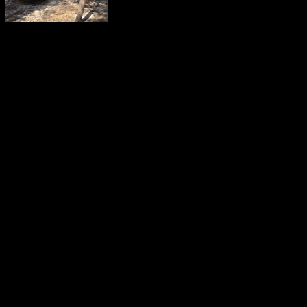
Плотина одно из первых 
Воньга. Не сложное в п
себе немало опасност
Перепад на сливе ~ 0,5 м
два рукава. В левый п
гряда камней, идем по пр
после плотины стоит 
протока достаточно узка
уровня воды. Большим ка