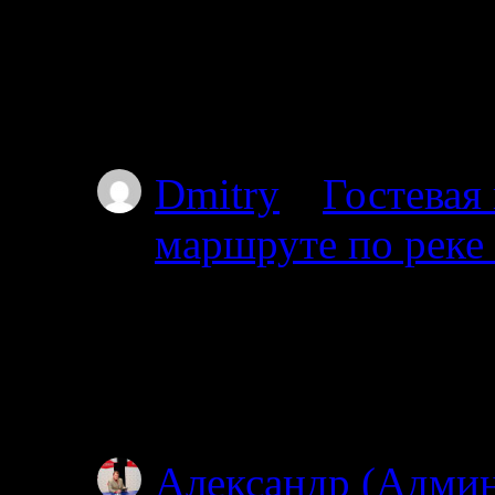
Добрый день. Подскаж
волока справа на дл
Пильдозеро? Так чт
Dmitry
к
Гостевая
маршруте по реке
30.06.2025
Добрый день. Планир
Ногтевой до Куземы.
году?
Александр (Адми