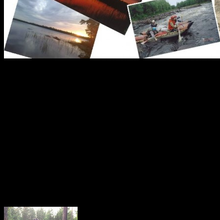
Чагозеро
Чагозеро (или, в некотор
Шилова, Нотозеро) – уз
двумя заливами. Выход 
(северо-восточная часть оз