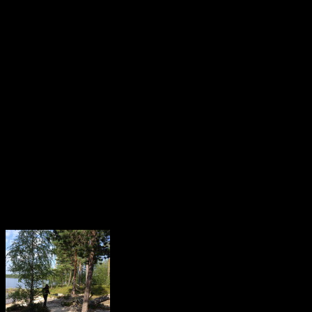
рыбы уже достаточно 
сплавать Вам в приток 
Притока находится недал
только по левому бере
небольшая, заросшая речк
мелких озер. Плотва ту
только и ждут спининга.