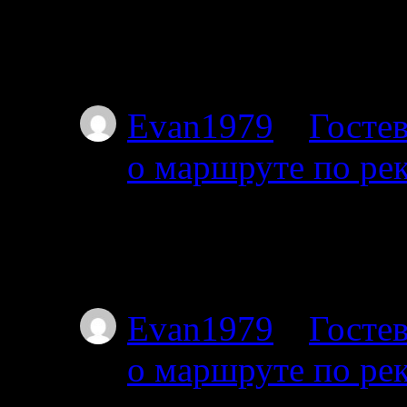
Планируем с 17го от
пакрафте вдвоём, по
не торопясь, числа 
Evan1979
к
Гостев
о маршруте по ре
01.07.2025
Тоже интересует этот
Я с 27-го от Амбарн
Evan1979
к
Гостев
о маршруте по ре
01.07.2025