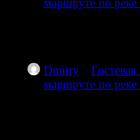
маршруте по реке
08.07.2026
Привет мы из Красно
от Амбарного далее 
карту.
Dmitry
к
Гостевая
маршруте по реке
03.07.2025
Проходил через южны
видел. Все мысы в т
Особенно по котор