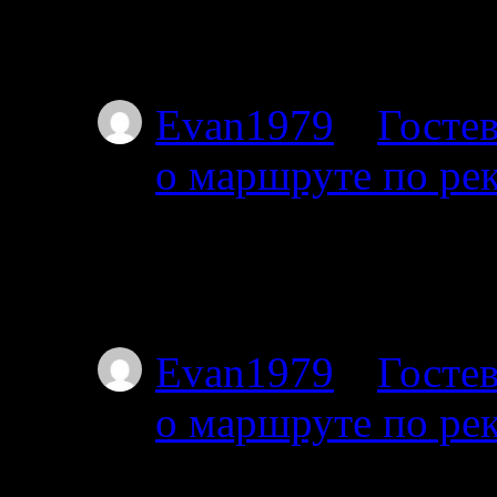
пакрафте вдвоём, по
не торопясь, числа 
Evan1979
к
Гостев
о маршруте по ре
01.07.2025
Тоже интересует этот
Я с 27-го от Амбарн
Evan1979
к
Гостев
о маршруте по ре
01.07.2025