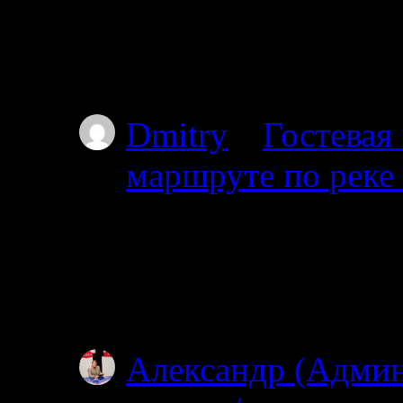
Добрый день. Подскаж
волока справа на дл
Пильдозеро? Так чт
Dmitry
к
Гостевая
маршруте по реке
30.06.2025
Добрый день. Планир
Ногтевой до Куземы.
году?
Александр (Адми