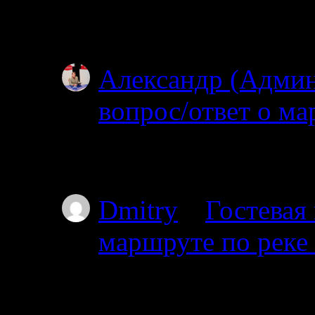
ищите? Откуда и куд
не могу…
Александр (Адми
вопрос/ответ о ма
02.07.2025
Простите, но уровень
Dmitry
к
Гостевая
маршруте по реке
01.07.2025
Планируем с 17го от