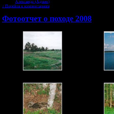
Автор:
Александр (Админ)
|
26.07.2011 · 2:30 пп
↓
Перейти к комментариям
Фотоотчет о походе 2008
Разрушенная зерносушилка на Белом Море