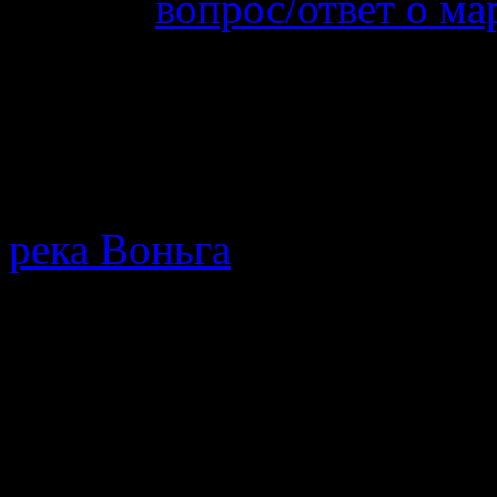
вопрос/ответ о ма
19.06.2025
После 15 го можно 
нельзя. На счет била
МТС…
река Воньга
· Путеводител
протекающей в Республике
мнения, описание позодов