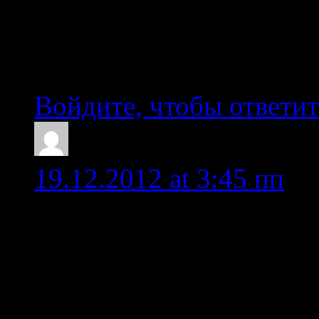
большую и в малую вод
интересно. Обносить к
Войдите, чтобы ответит
Ingo
19.12.2012 at 3:45 пп
Доброго времени суток!
вопрос — обнести Соба
какому берегу лучше? Н
я понял, и Собачий и В