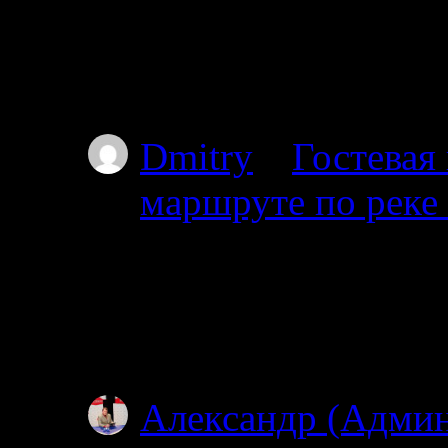
Добрый день. Подскаж
волока справа на дл
Пильдозеро? Так чт
Dmitry
к
Гостевая
маршруте по реке
30.06.2025
Добрый день. Планир
Ногтевой до Куземы.
году?
Александр (Адми