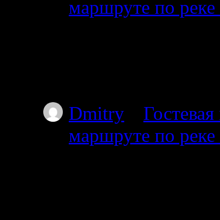
маршруте по реке
08.07.2026
Привет мы из Красно
от Амбарного далее 
карту.
Dmitry
к
Гостевая
маршруте по реке
03.07.2025
Проходил через южны
видел. Все мысы в т
Особенно по котор