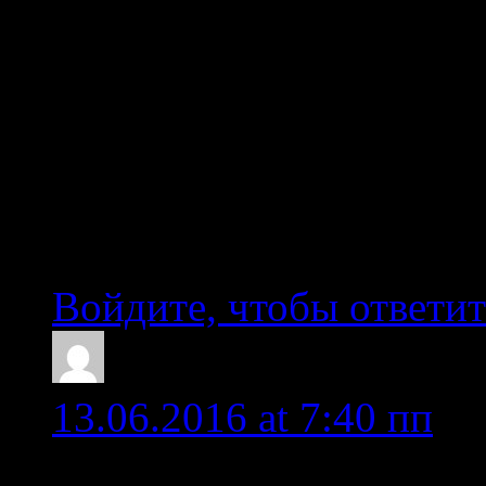
но предварительно полн
приходилось спрыгивать
камней.
Перед нами шла группа 
ушли в порог не разгру
Войдите, чтобы ответит
a.harley
13.06.2016 at 7:40 пп
Собачий проходится на 