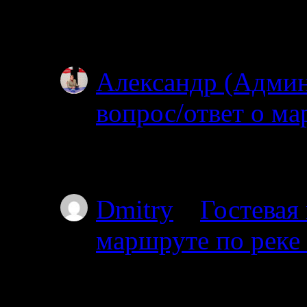
ищите? Откуда и куд
не могу…
Александр (Адми
вопрос/ответ о ма
02.07.2025
Простите, но уровень
Dmitry
к
Гостевая
маршруте по реке
01.07.2025
Планируем с 17го от