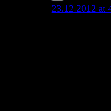
23.12.2012 at 
Спасибо, — оп
думать, считат
10 дней (ну, м
выброску). В г
катамаран и 2
Энгозера — вр
«упремся» и у
таком «отдыхе