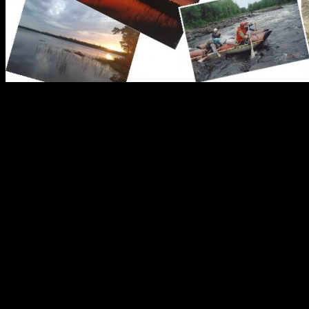
10. Порог Собачий
Порог Собачий начинается
за поворотом за мыс. Оче
Заходная шивера – проста
русле реки высотой око
острые камни. Скала 