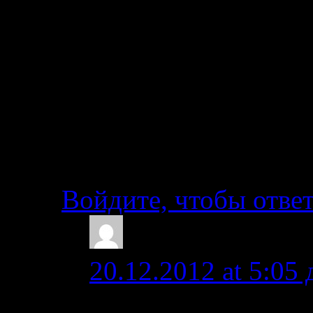
дойдет до конца целы
байде и на кате.
Собачий обносится, 
проедет. Тропа идет
(смотрите по карте).
Войдите, чтобы отве
Ingo
20.12.2012 at 5:05 