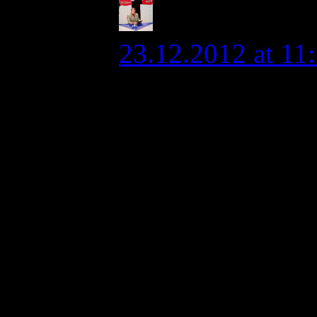
admin
23.12.2012 at 11
От Собачьего до 
и просто «выбро
Где именно идет 
т.к. там очень м
по правому. По б
были даже дорог
возили, но врем