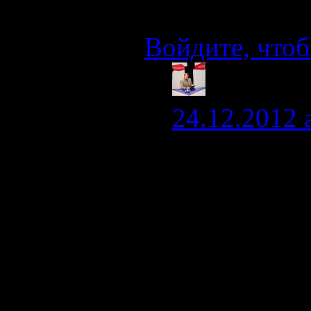
уже кое в чем
Войдите, чтоб
admin
24.12.2012 
Помешать п
только ЭнгО
на катамара
встречный 
миновать на