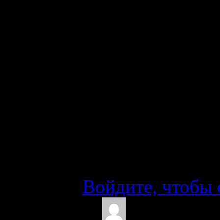
многое заросло 
главная, я не ска
Идти с вещами т
рекомендовал, т.
километров не ме
все равно практ
том числе по бо
дойти можно, но
Войдите, чтобы 
Ingo