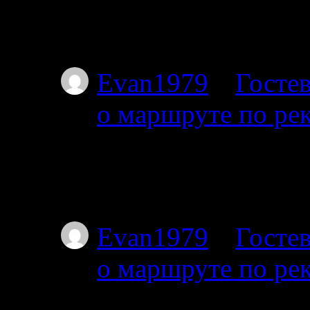
пакрафте вдвоём, по
не торопясь, числа 
Evan1979
к
Гостев
о маршруте по ре
01.07.2025
Тоже интересует этот
Я с 27-го от Амбарн
Evan1979
к
Гостев
о маршруте по ре
01.07.2025