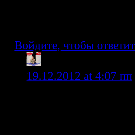
проблем (по крайней ме
прав?
Войдите, чтобы ответит
admin
19.12.2012 at 4:07 пп
Добрый день. Собачи
опасно, тем более на 
после главного слив
камней (даже в высок