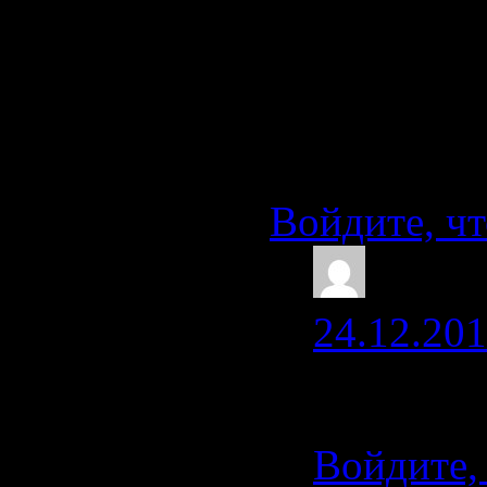
другое найд
принципе м
без особого
Думайте :),
Войдите, чт
Ingo
24.12.201
Понял, с
Войдите,