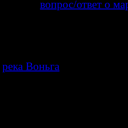
вопрос/ответ о ма
19.06.2025
После 15 го можно 
нельзя. На счет била
МТС…
река Воньга
· Путеводител
протекающей в Республике
мнения, описание позодов