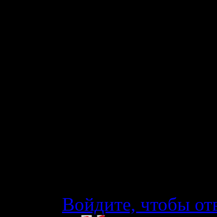
Понятно. Спасибо 
связи с этим у мен
Собачьего есть тро
насколько она про
перед Собачьим «в
шансы попасть на к
куда та тропа выв
информация нужна
маршрута на лето 
Войдите, чтобы от