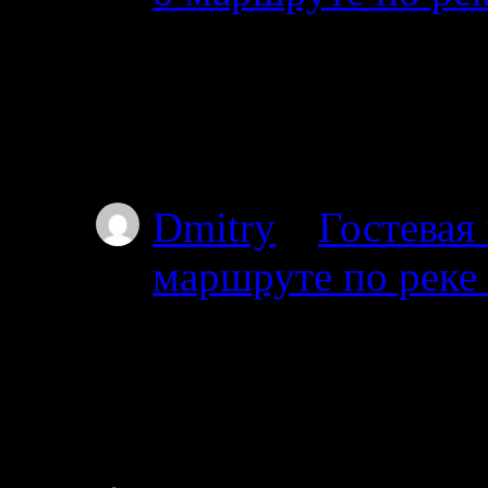
01.07.2025
Добрый день. Подскаж
волока справа на дл
Пильдозеро? Так чт
Dmitry
к
Гостевая
маршруте по реке
30.06.2025
Добрый день. Планир
Ногтевой до Куземы.
году?