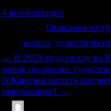
4 комментария
Категория
Описания от ту
Теги
воньга
,
туристическ
←
В 2019 году поход на В
новое поколение туристов
В Карелии на яхте или мо
невозможно?
→
Sergey S