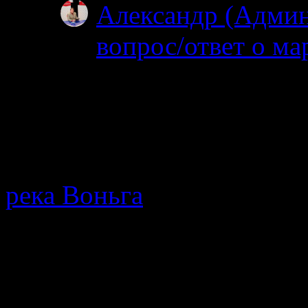
Александр (Адми
вопрос/ответ о ма
19.06.2025
После 15 го можно 
нельзя. На счет била
МТС…
река Воньга
· Путеводител
протекающей в Республике
мнения, описание позодов