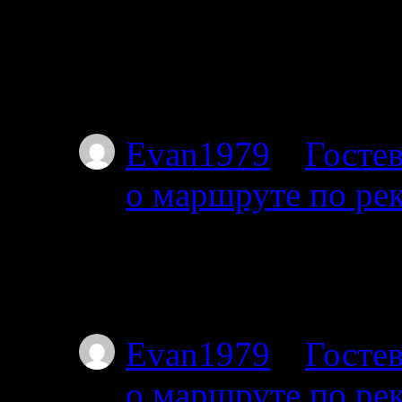
Планируем с 17го от
пакрафте вдвоём, по
не торопясь, числа 
Evan1979
к
Гостев
о маршруте по ре
01.07.2025
Тоже интересует этот
Я с 27-го от Амбарн
Evan1979
к
Гостев
о маршруте по ре