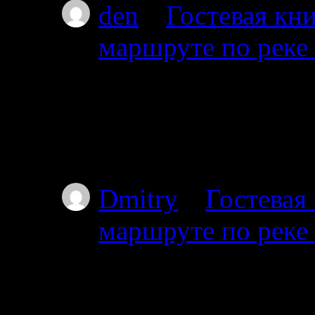
den
к
Гостевая кни
маршруте по реке
08.07.2026
Привет мы из Красно
от Амбарного далее 
карту.
Dmitry
к
Гостевая
маршруте по реке
03.07.2025
Проходил через южны
видел. Все мысы в т