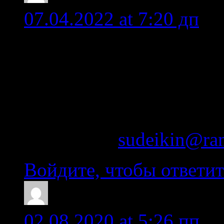
07.04.2022 at 7:20 дп
Александр, здравствуйт
Планируем в июле прой
Энгозеро-Белое море.
Буду очень признателен
Мой мэйл:
sudeikin@ram
Войдите, чтобы ответит
Serg3962
02.08.2020 at 5:26 пп