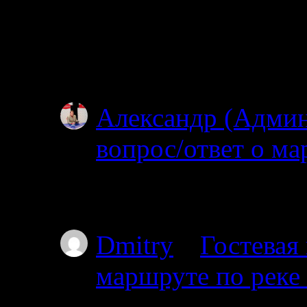
Простите, я совсем н
ищите? Откуда и куд
не могу…
Александр (Адми
вопрос/ответ о ма
02.07.2025
Простите, но уровень
Dmitry
к
Гостевая
маршруте по реке
01.07.2025