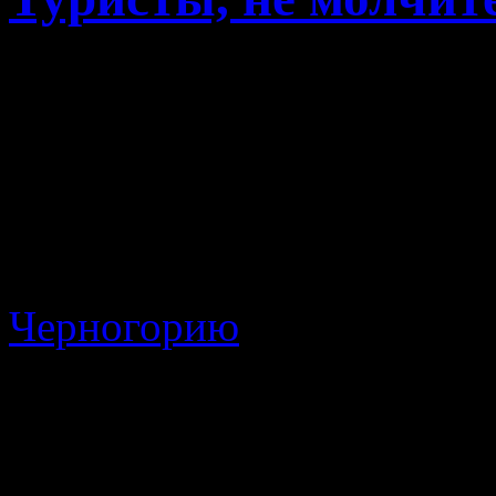
Странные в этом го
деятельностью туристов
время работы моего сай
… молчание. И можно 
туристы отправились 
Черногорию
, однако ж н
сайт увеличилось, ска
предпочитают молчать 
откуда. Удивительно….