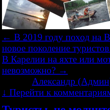
←
В 2019 году поход на В
новое поколение туристов
В Карелии на яхте или мо
невозможно?
→
Автор:
Александр (Админ
↓
Перейти к комментария
Туристы, не молчите