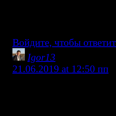
будем возвращаться в Э
покрасивше, чтоб не п
везти =)))
Войдите, чтобы ответит
Igor13
21.06.2019 at 12:50 пп
Добрый день, Александ
Да, мы купили карту. Х
Вас за такой замечатель