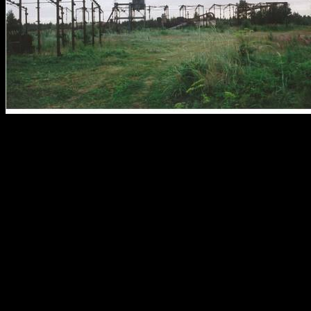
походов — июль. И я все
на Воньгу, а точнее…. Я
Белое море, причем упор 
Мне все также грезитс
Белого Моря. Я пока не пр
мне хочется пройтись п