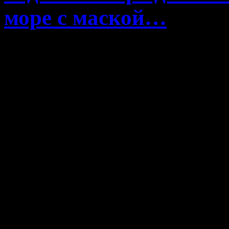
море с маской…
Я уже давно увлекаюсь н
Челябинской области я
карьеры и озера. Нет
рыбалкой, я исследую дно
В Карелии я много раз пл
море мне так и не довел
подводные красоты. Не см
все таки умудрился искуп