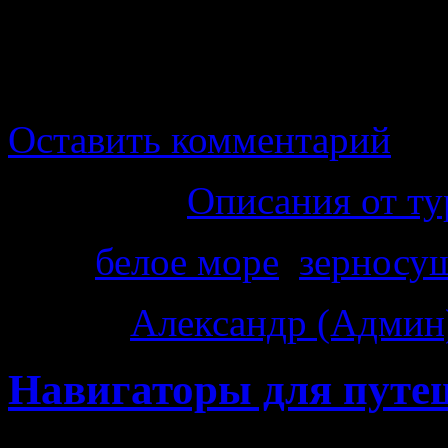
хмурого озера, попробов
втекающих в него реках и
Оставить комментарий
Категория
Описания от ту
Теги
белое море
,
зерносу
Автор:
Александр (Админ
Навигаторы для путе