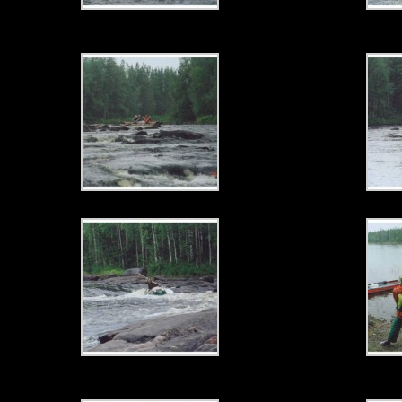
Прохождение порога на воньге
На катамаране п
Прохождение главного слива порога Вякер