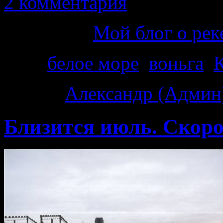
2 комментария
Категория
Мой блог о рек
Теги
белое море
,
воньга
,
Автор:
Александр (Админ
Близится июль. Скоро