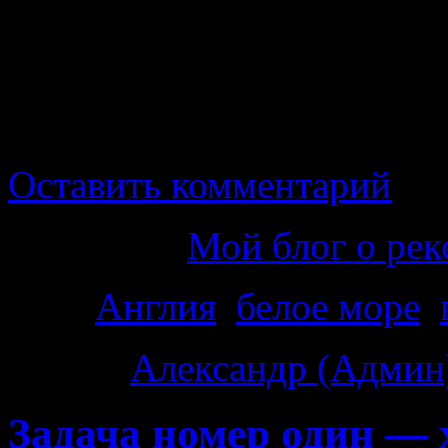
почувствовать дуновен
ветров.
Эх, пару лет надо протян
Оставить комментарий
Категория
Мой блог о рек
Теги
Англия
,
белое море
,
Автор:
Александр (Админ
Задача номер один — 