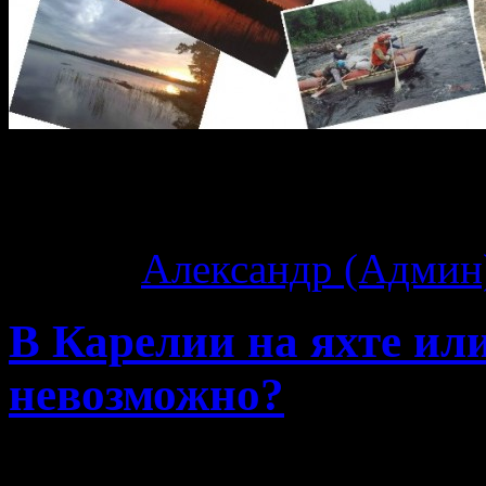
Архив тегов:
белое 
Автор:
Александр (Админ
В Карелии на яхте ил
невозможно?
Начинают потихонечку 