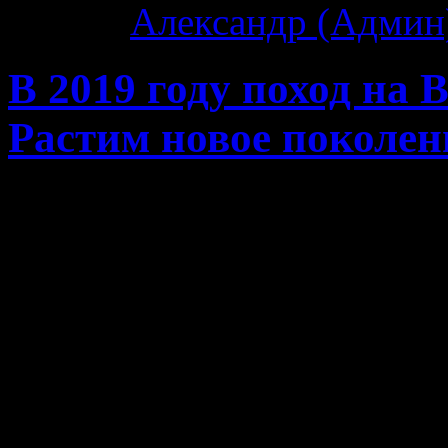
Автор:
Александр (Админ
В 2019 году поход на В
Растим новое поколен
К сожалению могу твердо 
на маршруте реки Вонь
хотелось съездить в тури
любимую Еловую губу и п
море в феврале 2019 г
сюрприз в виде очаров