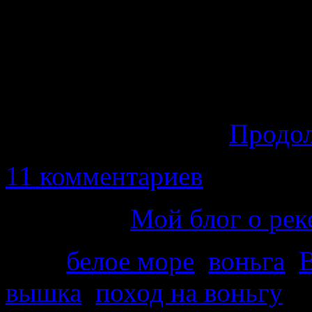
упали на меня в день отп
Рыбы на маршруте оче
морошку, чернику, го
практически не видел, хо
было очень много.
Продо
11 комментариев
Категория
Мой блог о рек
Теги
белое море
,
воньга
,
В
вышка
,
поход на воньгу