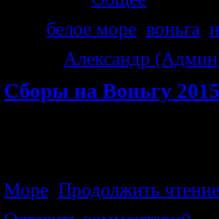
Теги
белое море
,
воньга
,
н
Автор:
Александр (Админ
Сборы на Воньгу 201
Потихоньку собираемся н
году решил пойти не
провести большую часть п
Море
.
Продолжить чтени