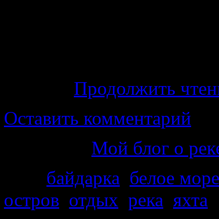
Кемь, которые возят ту
Белого моря. Так же зн
экскурсии по Белому мор
или яхте на Соловецки
история
Продолжить чте
Оставить комментарий
Категория
Мой блог о рек
Теги
байдарка
,
белое мор
остров
,
отдых
,
река
,
яхта