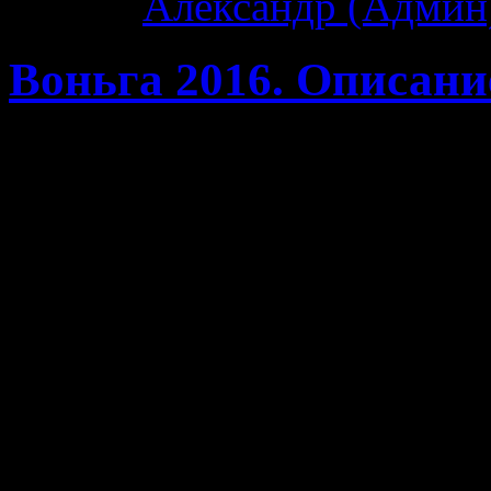
Автор:
Александр (Админ
Воньга 2016. Описание
Ну вот и закончился пох
момента возвращения в Ч
можно уже, отбросив 
вспомнить снова весь похо
сайта Vonga.ru.
Начну я с главных и самы