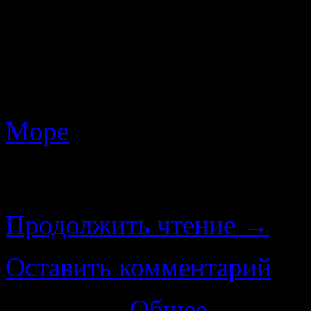
Привет всем. Маршрут по
уже давно не пользуюсь 
тем более навигаторами
мыслей о том, чтобы отпр
Море
и в
пешее путеш
встала насущная задача п
вел меня без особых про
Продолжить чтение
→
Оставить комментарий
Категория
Общее