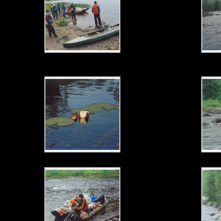
перед порогом Вякер. Ждем отставших