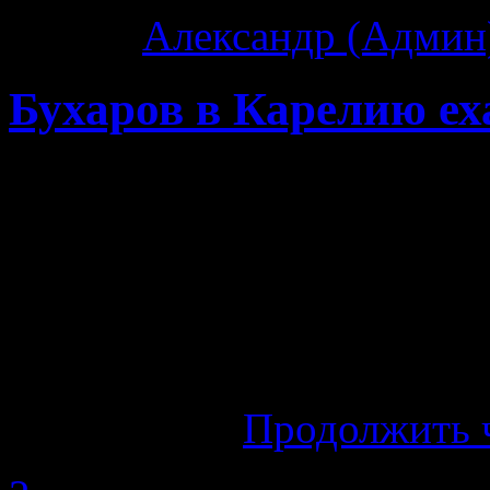
Автор:
Александр (Админ
Бухаров в Карелию е
Итак сегодня определило
попутчик в Карелию Се
отказался. Жена его «уго
Зная Серегу, я твердо у
скалок о его голову 
обошлось…
Продолжить 