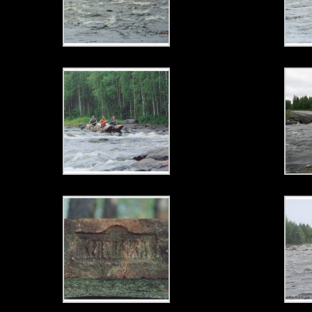
Кирпич Желсиликат