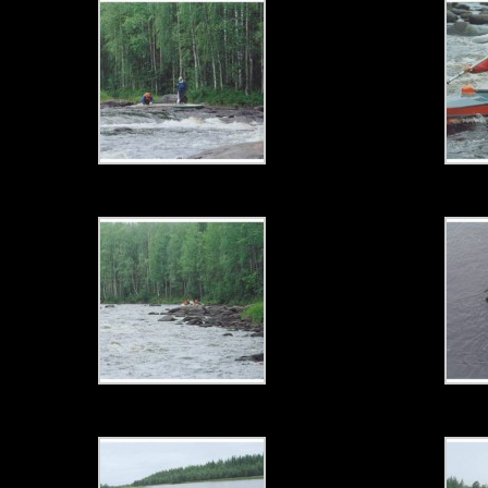
Прохожд
пороги на Воньге