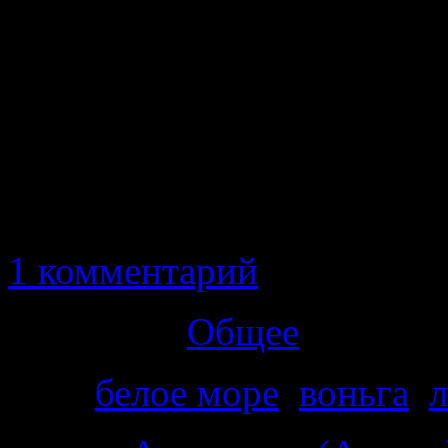
ныряние мне сил не хват
Однако цель поставле
обязательно посмотрю, 
для начала я пошел иск
купить новые маски, ласт
1 комментарий
Категория
Общее
Теги
белое море
,
воньга
,