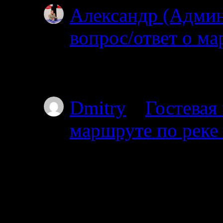
Александр (Адми
вопрос/ответ о ма
02.07.2025
Простите, но уровень
Dmitry
к
Гостевая
маршруте по реке
01.07.2025
Планируем с 17го от
пакрафте вдвоём, по
не торопясь, числа 