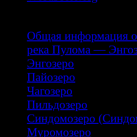
Описание маршрута
Общая информация о
река Пулома — Энго
Энгозеро
Пайозеро
Чагозеро
Пильдозеро
Синдомозеро (Синдо
Муромозеро