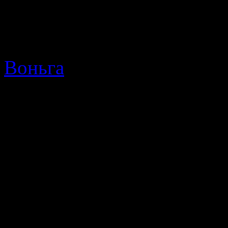
Потому не поленитесь вз
особенности это касается
Воньга
с женщинами и де
Я не скрою, что даже 
холодов, беру с собо
теплоизоляцией, наприм
смотря на то, что она з
меня холодными северным
Погода в Карелии может 