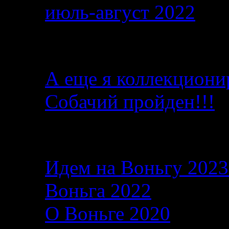
июль-август 2022
От автора
А еще я коллекциони
Собачий пройден!!!
Последние записи в б
Идем на Воньгу 202
Воньга 2022
26.06.2
О Воньге 2020
07.11