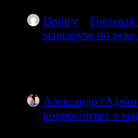
Пильдозеро? Так чт
Dmitry
к
Гостевая
маршруте по реке
30.06.2025
Добрый день. Планир
Ногтевой до Куземы.
году?
Александр (Адми
вопрос/ответ о ма
19.06.2025