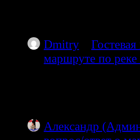
Привет мы из Красно
от Амбарного далее 
карту.
Dmitry
к
Гостевая
маршруте по реке
03.07.2025
Проходил через южны
видел. Все мысы в т
Особенно по котор
Александр (Адми