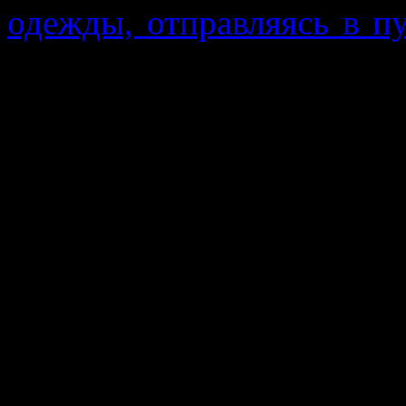
одежды, отправляясь в п
сегодня еще раз решил ост
как показала практика, м
Я неоднократно писал
контрастов. Днем там м
жара, а как только сяд
опустить ниже ноля,
сопровождает туристов п
оседать на палатки и о
туристы должны быть гот