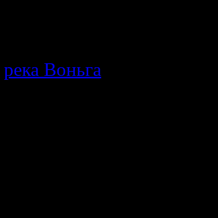
После 15 го можно 
нельзя. На счет била
МТС…
река Воньга
· Путеводител
протекающей в Республике
мнения, описание позодов