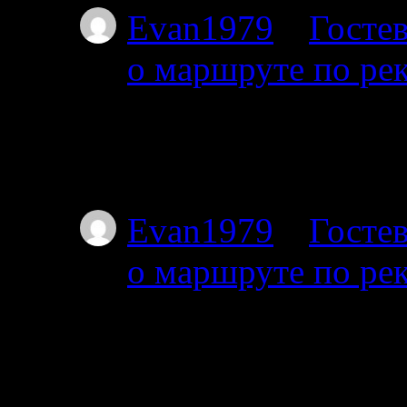
Evan1979
к
Гостев
о маршруте по ре
01.07.2025
Тоже интересует этот
Я с 27-го от Амбарн
Evan1979
к
Гостев
о маршруте по ре
01.07.2025
Добрый день. Подскаж
волока справа на дл