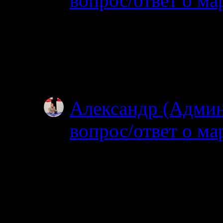
вопрос/ответ о ма
02.07.2025
Посмотрел карту, по
об узком полуостров
зачем именно на…
Александр (Адми
вопрос/ответ о ма
02.07.2025
Простите, я совсем н
ищите? Откуда и куд
не могу…