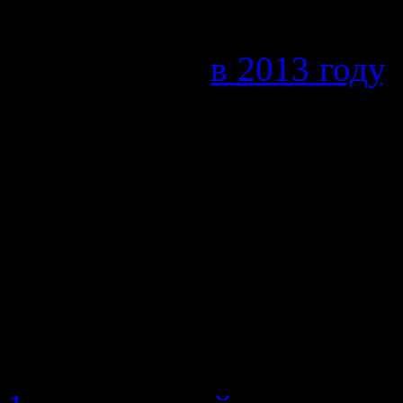
все путешествие можно н
как это было
в 2013 году
,
под дождем, как это 
отправляясь в путешес
собой одежду, которая бы
помните, что путеше
реке, озерам и даже мо
сохраняющая Вас от воды
а крайне необходима.