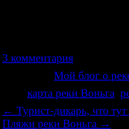
Не игнорируйте мою прос
Воньга. Вам не сложно оп
путешествие, а нам даст 
в тот или иной год.
3 комментария
Категория
Мой блог о рек
Теги
карта реки Воньга
,
р
←
Турист-дикарь, что тут
Пляжи реки Воньга
→