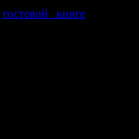
гостевой книге
, рассказ
отправляется на маршрут 
запроса я вышлю карт
обращаются многие, де
получили от меня карту.
Но я просил после поход
путешествии. Некоторые,
Но беда именно в том, чт
эту мою просьбу — проиг