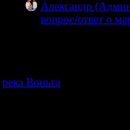
Александр (Адми
вопрос/ответ о ма
19.06.2025
После 15 го можно 
нельзя. На счет била
МТС…
река Воньга
· Путеводител
протекающей в Республике
мнения, описание позодов