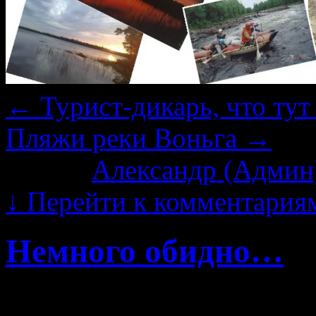
←
Турист-дикарь, что тут
Пляжи реки Воньга
→
Автор:
Александр (Админ
↓
Перейти к комментария
Немного обидно…
Анализируя деятельност