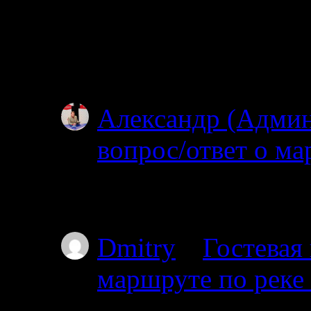
Простите, я совсем н
ищите? Откуда и куд
не могу…
Александр (Адми
вопрос/ответ о ма
02.07.2025
Простите, но уровень
Dmitry
к
Гостевая
маршруте по реке
01.07.2025