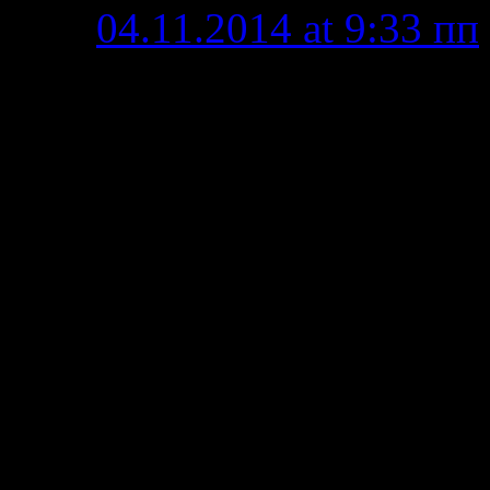
04.11.2014 at 9:33 пп
Спасибо за Ваш комм
недоработка, если по
разместить описание.
Нет, не через коммен
описание необходим
создать запись
, в к
редактора, можно и ф
(правда с этим сложн