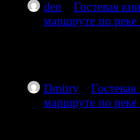
den
к
Гостевая кни
маршруте по реке
08.07.2026
Привет мы из Красно
от Амбарного далее 
карту.
Dmitry
к
Гостевая
маршруте по реке
03.07.2025
Проходил через южны
видел. Все мысы в т