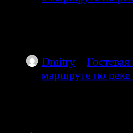
01.07.2025
Добрый день. Подскаж
волока справа на дл
Пильдозеро? Так чт
Dmitry
к
Гостевая
маршруте по реке
30.06.2025
Добрый день. Планир
Ногтевой до Куземы.
году?