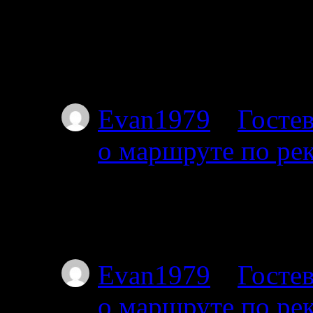
Планируем с 17го от
пакрафте вдвоём, по
не торопясь, числа 
Evan1979
к
Гостев
о маршруте по ре
01.07.2025
Тоже интересует этот
Я с 27-го от Амбарн
Evan1979
к
Гостев
о маршруте по ре