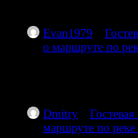
Тоже интересует этот
Я с 27-го от Амбарн
Evan1979
к
Гостев
о маршруте по ре
01.07.2025
Добрый день. Подскаж
волока справа на дл
Пильдозеро? Так чт
Dmitry
к
Гостевая
маршруте по реке