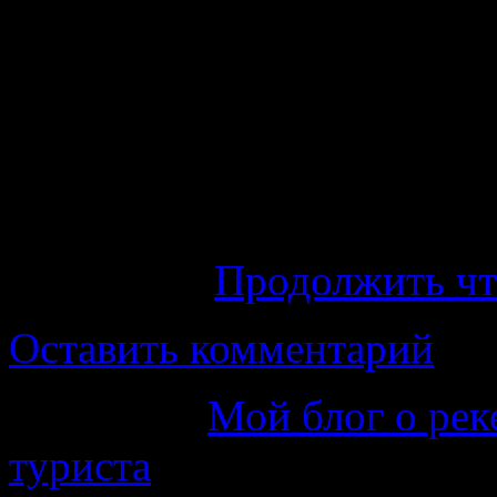
начнут мне доказыват
спиртного и не жизнь сов
Вами полностью согласен,
осмелюсь дать некоторы
спиртного тем, кто отпра
на Воньгу.
Продолжить ч
Оставить комментарий
Категория
Мой блог о рек
туриста