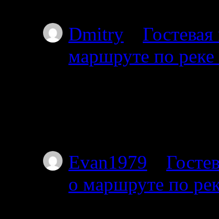
Простите, но уровень
Dmitry
к
Гостевая
маршруте по реке
01.07.2025
Планируем с 17го от
пакрафте вдвоём, по
не торопясь, числа 
Evan1979
к
Гостев
о маршруте по ре
01.07.2025