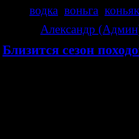
Теги
водка
,
воньга
,
конья
Автор:
Александр (Админ
Близится сезон походо
Февраль. Особенно любл
первого февраля начина
начала сезона походов. С
сезона походов осталось
наступит 1 апреля, это