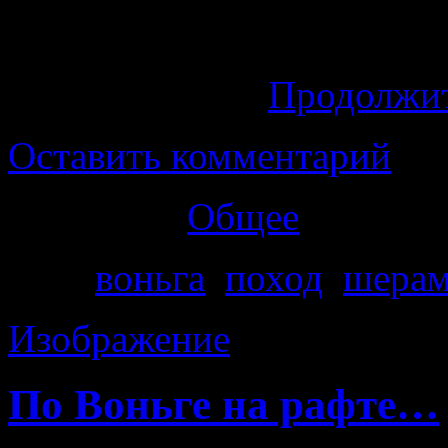
начинаю готовиться к
небольшие местные пеш
полям и горам.
Продолжи
Оставить комментарий
Категория
Общее
Теги
воньга
,
поход
,
шерам
Изображение
По Воньге на рафте…