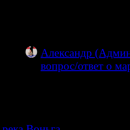
30.06.2025
Добрый день. Планир
Ногтевой до Куземы.
году?
Александр (Адми
вопрос/ответ о ма
19.06.2025
После 15 го можно 
нельзя. На счет била
МТС…
река Воньга
· Путеводител