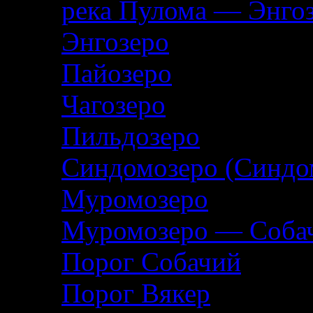
река Пулома — Энго
Энгозеро
Пайозеро
Чагозеро
Пильдозеро
Синдомозеро (Синдо
Муромозеро
Муромозеро — Собач
Порог Собачий
Порог Вякер