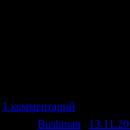
открытым небом «Кижи
сплав по реке Воньга от 
моторафте. Целью д
пропаганда водного тури
для колясочников, 
туристическое с
веселовремяпровождени
1 комментарий
Автор:
Bushman
|
13.11.2