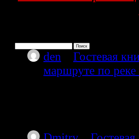
Поиск по сайту
Найти:
den
к
Гостевая кни
маршруте по реке
08.07.2026
Привет мы из Красно
от Амбарного далее 
карту.
Dmitry
к
Гостевая