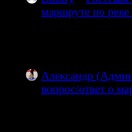
маршруте по реке
03.07.2025
Проходил через южны
видел. Все мысы в т
Особенно по котор
Александр (Адми
вопрос/ответ о ма
02.07.2025
Посмотрел карту, по
об узком полуостров