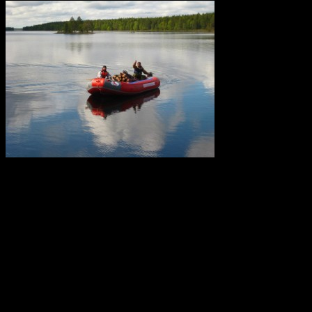
В 2012
проекта компании «Охотн
Петербург) и обществ
Самые Активные Молоды
организована поездка
программу поездки вх