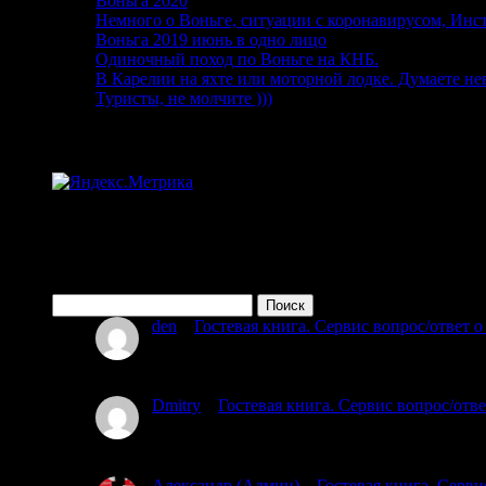
Воньга 2020
04.09.2020
Немного о Воньге, ситуации с коронавирусом, Инс
Воньга 2019 июнь в одно лицо
01.03.2020
Одиночный поход по Воньге на КНБ.
15.08.2019
В Карелии на яхте или моторной лодке. Думаете н
Туристы, не молчите )))
15.06.2019
Статистика
Поиск по сайту
Найти:
den
к
Гостевая книга. Сервис вопрос/ответ 
08.07.2026
Привет мы из Красногорска 55и 50 лет планируем 
Dmitry
к
Гостевая книга. Сервис вопрос/отв
03.07.2025
Проходил через южный мост. Тропы обноса на мы
Александр (Админ)
к
Гостевая книга. Серви