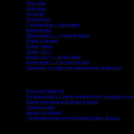
Энгозеро
Пайозеро
Чагозеро
Пильдозеро
Синдомозеро (Синдомир)
Муромозеро
Муромозеро — Собачий порог
Порог Собачий
Порог Вякер
Порог Ассу
Порог Ассу — Белое море
Белое море — Станция Кузема
Описание от туристов побывавших на Воньге
Помощь туристу
FAQ для туристов
Гостевая книга. Сервис вопрос/ответ о маршруте по
Ищем попутчиков/Пойдем в поход
Скачать карту
Видео о Карелии
Автомобильные путешествия на реку Воньга
Фотографии и фотоотчеты