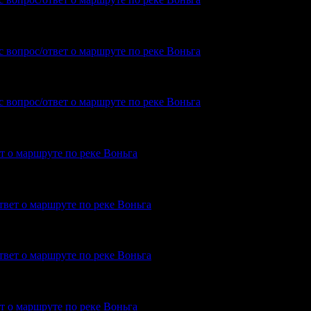
орите об узком полуострове прямо на входе в Пильдозеро? А зачем имен
с вопрос/ответ о маршруте по реке Воньга
 Вы ищите? Откуда и куда?? Вспоминая Пильдозеро я даже не могу…
с вопрос/ответ о маршруте по реке Воньга
ет о маршруте по реке Воньга
На пакрафте вдвоём, поэтому Энгозеро не планируем. Но не торопясь, ч
твет о маршруте по реке Воньга
удете? Я с 27-го от Амбарного
твет о маршруте по реке Воньга
па волока справа на длинном мысу при входе в Пильдозеро? Так чтобы н
ет о маршруте по реке Воньга