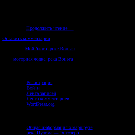
В принципе привезти мотор, как показал мой поход в 2013 го
того, что тебя по воде тянет мощный мотор добавляет положи
Но не все так просто, как кажется, и это должен понимать л
рассказать.
Продолжить чтение
→
Оставить комментарий
Категория
Мой блог о реке Воньга
Теги
моторная лодка
,
река Воньга
Личный кабинет
Регистрация
Войти
Лента записей
Лента комментариев
WordPress.org
Описание маршрута
Общая информация о маршруте
река Пулома — Энгозеро