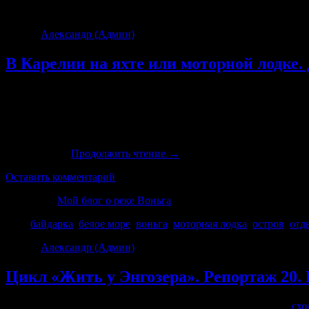
Архив тегов:
моторная лодка
Автор:
Александр (Админ)
|
04.08.2019 · 8:25 дп
В Карелии на яхте или моторной лодке.
Начинают потихонечку возвращаться туристы с реки Воньга и 
не совсем по Воньге, а на островах Белого моря и чем больше 
О том, что местные промышляют на туристах я знаю уже давн
туристов до определенных точек Белого моря. Так же знаю те
одна история
Продолжить чтение
→
Оставить комментарий
Категория
Мой блог о реке Воньга
Теги
байдарка
,
белое море
,
воньга
,
моторная лодка
,
остров
,
отд
Автор:
Александр (Админ)
|
18.11.2014 · 3:09 пп
Цикл «Жить у Энгозера». Репортаж 20. 
Ну вот и закончился мой микроотпуск. Погулял по Москве,
схо