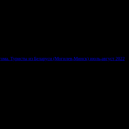
ьгома. Туристы из Беларуси (Могилев-Минск) июль-август 2022