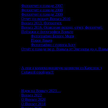
Фотоотчет о походе 2007
Фотоотчет о походе 2008
Фотоотчет о походе 2009
Отчет по походу Воньга 2010
Воньга 2013. Фотоотчет.
Воньга 2016. Описание похода, отчет, фотоотчет.
Пейзажи и фотографии Воньги
Фотографии Белого Моря
Порог Вякер
Фотографии с порога Ассу
Отчёт о походе по р. Воньга от Энгозера до д. Пон
От автора
А еще я коллекционирую кирпичи из Карелии :)
Собачий пройден!!!
Последние записи в блоге
Идем на Воньгу 2023…
15.06.2023
Воньга 2022
26.06.2022
О Воньге 2020
07.11.2020
О Воньге 2018
07.11.2020