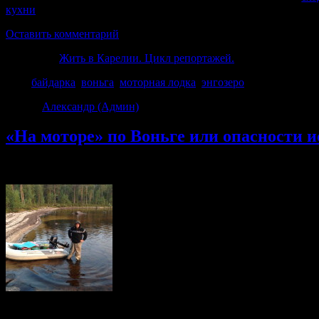
кухни
. Авто решил пока себе не покупать. Остановился все так
Оставить комментарий
Категория
Жить в Карелии. Цикл репортажей.
Теги
байдарка
,
воньга
,
моторная лодка
,
энгозеро
Автор:
Александр (Админ)
|
05.11.2014 · 10:58 дп
«На моторе» по Воньге или опасности 
В последние походы я стал часто обращать внимание, что мног
Серега и Катер