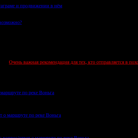
таграме и продвижении в нём
02.06.2020
евозможно?
04.08.2019
Очень важная рекомендация для тех, кто отправляется в пох
о маршруте по реке Воньга
поход от Амбарного далее по реке Воньга.Просьба выслать карту.
ет о маршруте по реке Воньга
сах не видел. Все мысы в том районе достаточно высокие. Особенно по
с вопрос/ответ о маршруте по реке Воньга