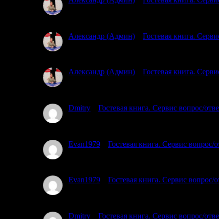
02.07.2025
Посмотрел карту, подумал о ходе мыслей. Вы гов
Александр (Админ)
к
Гостевая книга. Серви
02.07.2025
Простите, я совсем не понял, где и какую тропу
Александр (Админ)
к
Гостевая книга. Серви
02.07.2025
Простите, но уровень воды пока не знаем )
Dmitry
к
Гостевая книга. Сервис вопрос/отв
01.07.2025
Планируем с 17го от трассы Кола озеро Ногтево. 
Evan1979
к
Гостевая книга. Сервис вопрос/о
01.07.2025
Тоже интересует этот вопрос. Вы в каких числах б
Evan1979
к
Гостевая книга. Сервис вопрос/о
01.07.2025
Добрый день. Подскажите, кто знает, есть ли тро
Dmitry
к
Гостевая книга. Сервис вопрос/отв