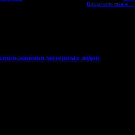
и на УАЗике, но за ним поеду чуть позже.
Продолжить чтение
→
использования моторных лодок
ие туристы байдаркам, катамаранам и рафтам стали предпочитат