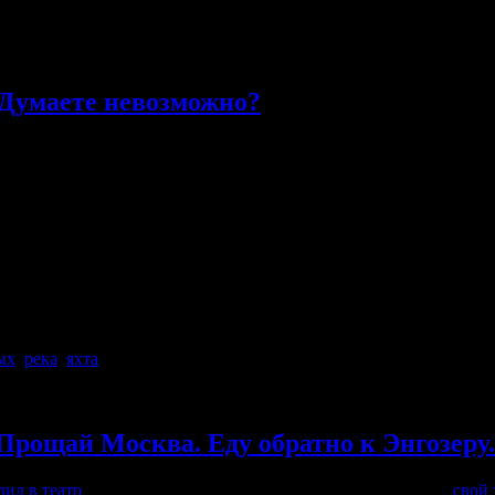
 Думаете невозможно?
рассказывают о путешествии по этой замечательной реке. Но од
мне рассказывают о таком отдыхе, тем больше мне хочется его по
о. Неоднократно был на Белом море и не раз разговаривал с 
х, кто устраивает целые экскурсии по Белому морю с заездом н
ых
,
река
,
яхта
Прощай Москва. Еду обратно к Энгозеру.
дил в театр
, прошвырнулся по магазинам и рынкам. Забрал
свой 