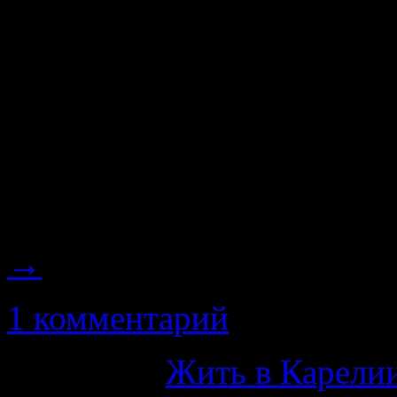
себя цель — в ближайшее
минимум в Москву, а ка
свою матушку в Челябин
уверен, но вот с поездк
поеду в начале февраля. 
и моя поездка была резу
→
1 комментарий
Категория
Жить в Карелии