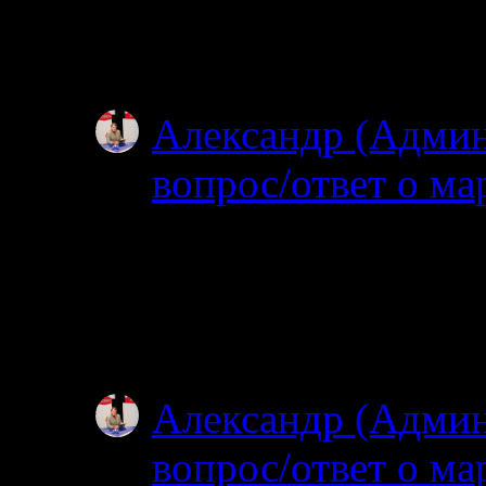
об узком полуостров
зачем именно на…
Александр (Адми
вопрос/ответ о ма
02.07.2025
Простите, я совсем н
ищите? Откуда и куд
не могу…
Александр (Адми
вопрос/ответ о ма