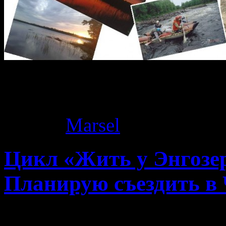
Архив тегов:
кварти
Автор:
Marsel
|
22.01.2015
Цикл «Жить у Энгозер
Планирую съездить в 
Надоела мне зимняя дерев