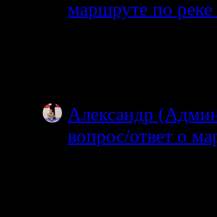
маршруте по реке
30.06.2025
Добрый день. Планир
Ногтевой до Куземы.
году?
Александр (Адми
вопрос/ответ о ма
19.06.2025
После 15 го можно 
нельзя. На счет била
МТС…