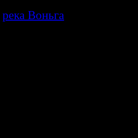
река Воньга
· Путеводител
протекающей в Республике
мнения, описание позодов