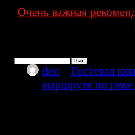
Очень важная рекоменда
Поиск по сайту
Найти:
den
к
Гостевая кни
маршруте по реке
08.07.2026
Привет мы из Красно
от Амбарного далее 
карту.