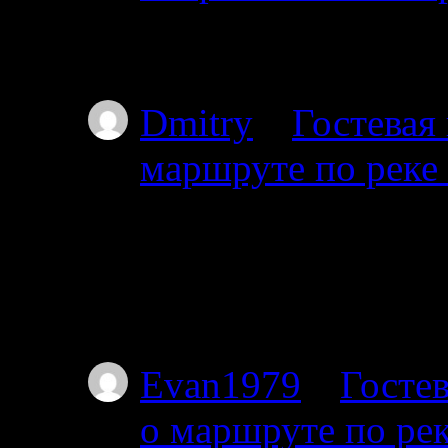
02.07.2025
Простите, но уровень
Dmitry
к
Гостевая
маршруте по реке
01.07.2025
Планируем с 17го от
пакрафте вдвоём, по
не торопясь, числа 
Evan1979
к
Гостев
о маршруте по ре