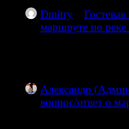
Dmitry
к
Гостевая
маршруте по реке
03.07.2025
Проходил через южны
видел. Все мысы в т
Особенно по котор
Александр (Адми
вопрос/ответ о ма
02.07.2025
Посмотрел карту, по