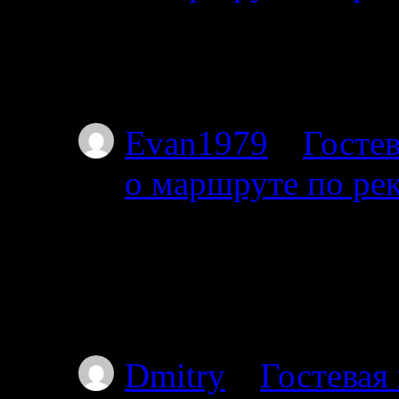
01.07.2025
Тоже интересует этот
Я с 27-го от Амбарн
Evan1979
к
Гостев
о маршруте по ре
01.07.2025
Добрый день. Подскаж
волока справа на дл
Пильдозеро? Так чт
Dmitry
к
Гостевая