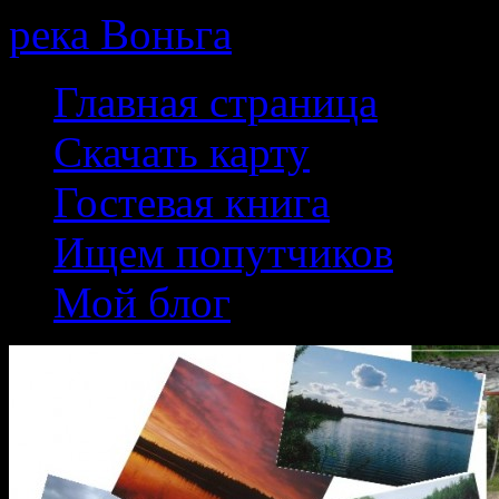
река Воньга
Skip
Главная страница
to
content
Скачать карту
Гостевая книга
Ищем попутчиков
Мой блог