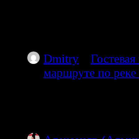
08.07.2026
Привет мы из Красно
от Амбарного далее 
карту.
Dmitry
к
Гостевая
маршруте по реке
03.07.2025
Проходил через южны
видел. Все мысы в т
Особенно по котор