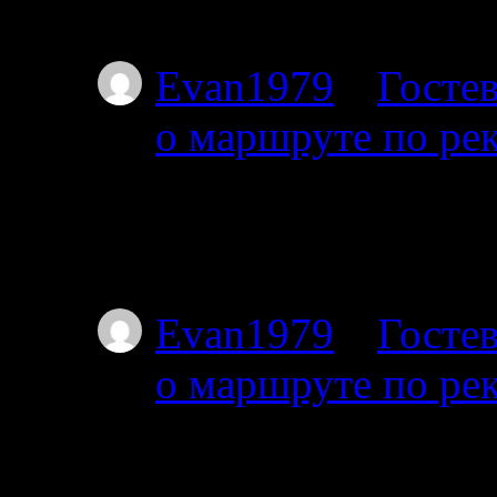
не торопясь, числа 
Evan1979
к
Гостев
о маршруте по ре
01.07.2025
Тоже интересует этот
Я с 27-го от Амбарн
Evan1979
к
Гостев
о маршруте по ре
01.07.2025
Добрый день. Подскаж