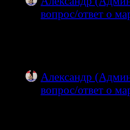
Александр (Адми
вопрос/ответ о ма
02.07.2025
Посмотрел карту, по
об узком полуостров
зачем именно на…
Александр (Адми
вопрос/ответ о ма
02.07.2025
Простите, я совсем н
ищите? Откуда и куд