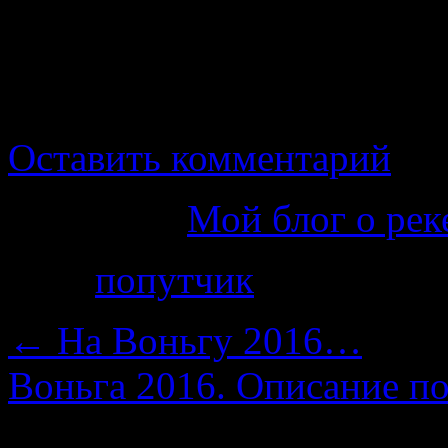
Общая стоимость поездки 
Правда ехать будем чуть д
присоединиться — пишит
Оставить комментарий
Категория
Мой блог о рек
Теги
попутчик
←
На Воньгу 2016…
Воньга 2016. Описание по