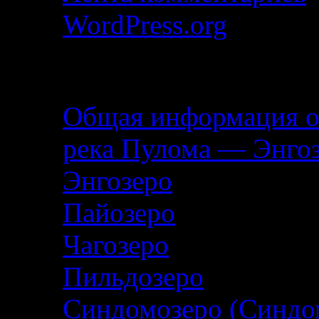
WordPress.org
Описание маршрута
Общая информация о
река Пулома — Энго
Энгозеро
Пайозеро
Чагозеро
Пильдозеро
Синдомозеро (Синдо