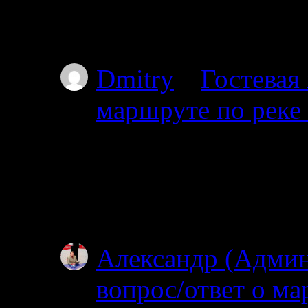
волока справа на дл
Пильдозеро? Так чт
Dmitry
к
Гостевая
маршруте по реке
30.06.2025
Добрый день. Планир
Ногтевой до Куземы.
году?
Александр (Адми
вопрос/ответ о ма