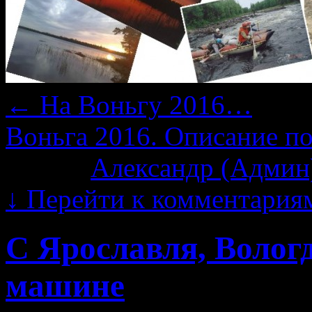
←
На Воньгу 2016…
Воньга 2016. Описание по
Автор:
Александр (Админ
↓
Перейти к комментария
С Ярославля, Волог
машине