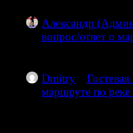
не могу…
Александр (Адми
вопрос/ответ о ма
02.07.2025
Простите, но уровень
Dmitry
к
Гостевая
маршруте по реке
01.07.2025
Планируем с 17го от
пакрафте вдвоём, по