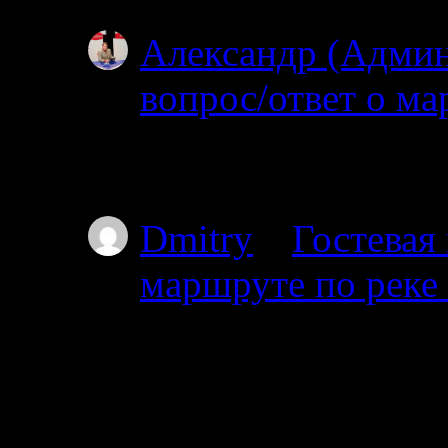
Александр (Адми
вопрос/ответ о ма
02.07.2025
Простите, но уровень
Dmitry
к
Гостевая
маршруте по реке
01.07.2025
Планируем с 17го от
пакрафте вдвоём, по
не торопясь, числа 