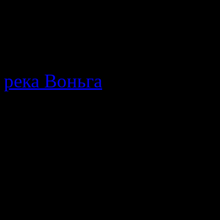
После 15 го можно 
нельзя. На счет била
МТС…
река Воньга
· Путеводител
протекающей в Республике
мнения, описание позодов