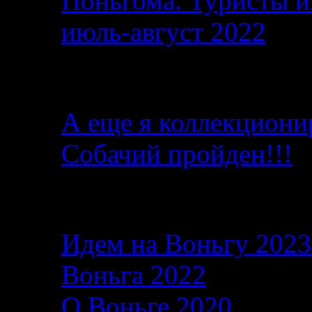
Поньгома. Туристы и
июль-август 2022
От автора
А еще я коллекциони
Собачий пройден!!!
Последние записи в б
Идем на Воньгу 202
Воньга 2022
26.06.2
О Воньге 2020
07.11