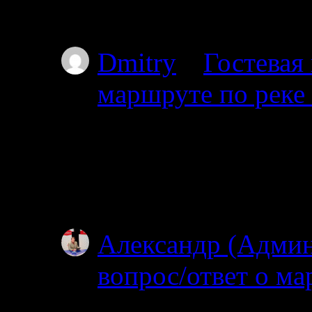
Пильдозеро? Так чт
Dmitry
к
Гостевая
маршруте по реке
30.06.2025
Добрый день. Планир
Ногтевой до Куземы.
году?
Александр (Адми
вопрос/ответ о ма
19.06.2025