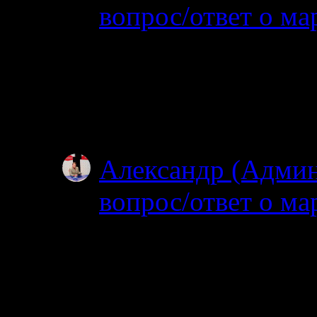
вопрос/ответ о ма
02.07.2025
Посмотрел карту, по
об узком полуостров
зачем именно на…
Александр (Адми
вопрос/ответ о ма
02.07.2025
Простите, я совсем н
ищите? Откуда и куд
не могу…