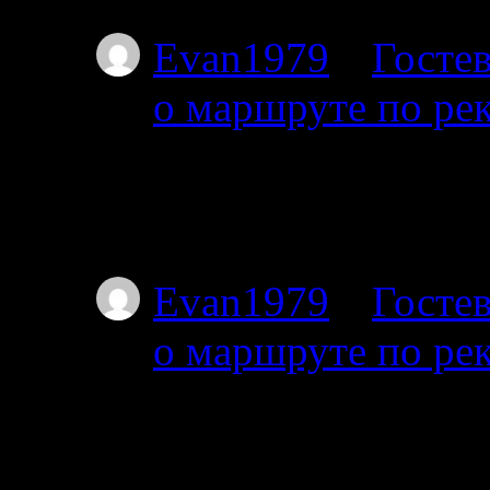
Evan1979
к
Гостев
о маршруте по ре
01.07.2025
Тоже интересует этот
Я с 27-го от Амбарн
Evan1979
к
Гостев
о маршруте по ре
01.07.2025
Добрый день. Подскаж
волока справа на дл