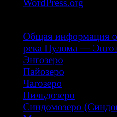
WordPress.org
Описание маршрута
Общая информация о
река Пулома — Энго
Энгозеро
Пайозеро
Чагозеро
Пильдозеро
Синдомозеро (Синдо