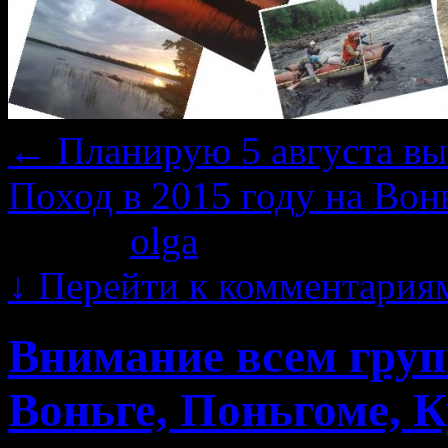
←
Планирую 5 августа вы
Поход в 2015 году на Во
Автор:
olga
|
07.08.2015 · 
↓
Перейти к комментария
Внимание всем гру
Воньге, Поньгоме, К