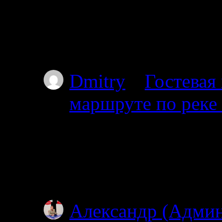
Привет мы из Красно
от Амбарного далее 
карту.
Dmitry
к
Гостевая
маршруте по реке
03.07.2025
Проходил через южны
видел. Все мысы в т
Особенно по котор
Александр (Адми