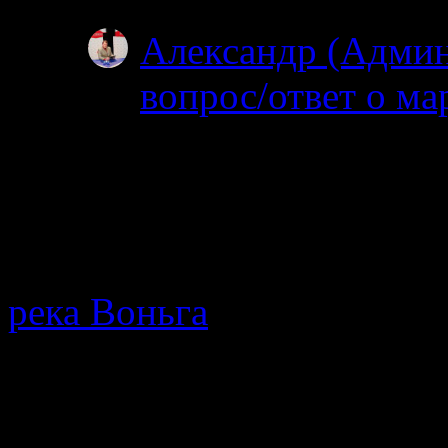
Александр (Адми
вопрос/ответ о ма
19.06.2025
После 15 го можно 
нельзя. На счет била
МТС…
река Воньга
· Путеводител
протекающей в Республике
мнения, описание позодов