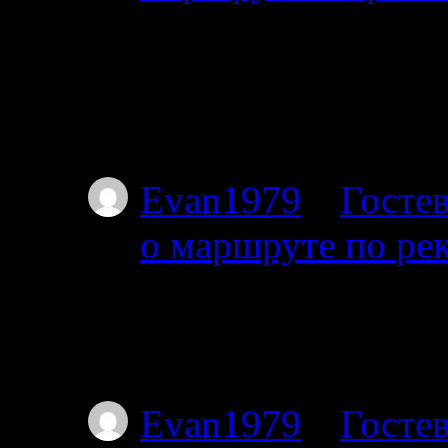
01.07.2025
Планируем с 17го от
пакрафте вдвоём, по
не торопясь, числа 
Evan1979
к
Гостев
о маршруте по ре
01.07.2025
Тоже интересует этот
Я с 27-го от Амбарн
Evan1979
к
Гостев