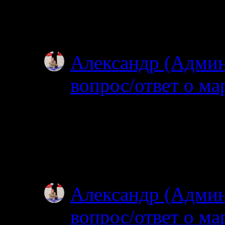
видел. Все мысы в т
Особенно по котор
Александр (Адми
вопрос/ответ о ма
02.07.2025
Посмотрел карту, по
об узком полуостров
зачем именно на…
Александр (Адми
вопрос/ответ о ма