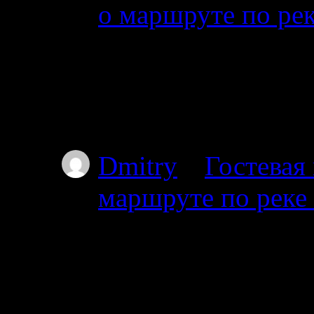
о маршруте по ре
01.07.2025
Добрый день. Подскаж
волока справа на дл
Пильдозеро? Так чт
Dmitry
к
Гостевая
маршруте по реке
30.06.2025
Добрый день. Планир
Ногтевой до Куземы.
году?