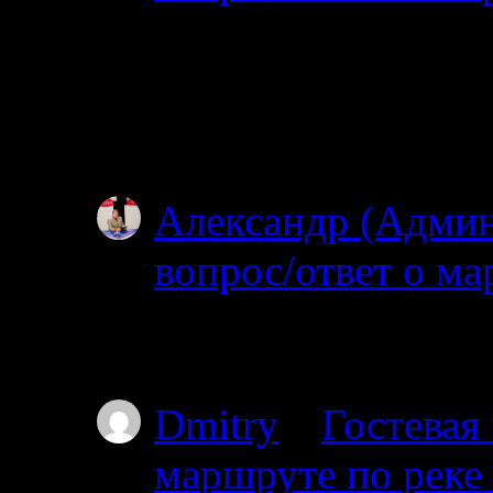
02.07.2025
Простите, я совсем н
ищите? Откуда и куд
не могу…
Александр (Адми
вопрос/ответ о ма
02.07.2025
Простите, но уровень
Dmitry
к
Гостевая
маршруте по реке