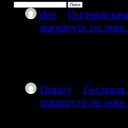
Найти:
den
к
Гостевая кни
маршруте по реке
08.07.2026
Привет мы из Красно
от Амбарного далее 
карту.
Dmitry
к
Гостевая
маршруте по реке
03.07.2025
Проходил через южны