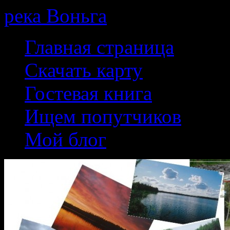
река Воньга
Skip
Главная страница
to
content
Скачать карту
Гостевая книга
Ищем попутчиков
Мой блог