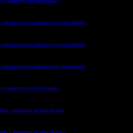
ет о маршруте по реке Воньга
сах не видел. Все мысы в том районе достаточно высокие. Особенно по
с вопрос/ответ о маршруте по реке Воньга
орите об узком полуострове прямо на входе в Пильдозеро? А зачем имен
с вопрос/ответ о маршруте по реке Воньга
 Вы ищите? Откуда и куда?? Вспоминая Пильдозеро я даже не могу…
с вопрос/ответ о маршруте по реке Воньга
ет о маршруте по реке Воньга
На пакрафте вдвоём, поэтому Энгозеро не планируем. Но не торопясь, ч
твет о маршруте по реке Воньга
удете? Я с 27-го от Амбарного
твет о маршруте по реке Воньга