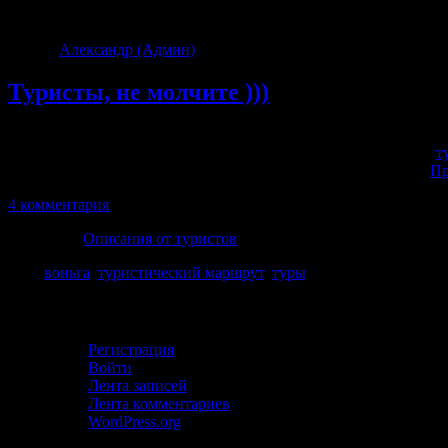
Архив тегов:
туристический 
Автор:
Александр (Админ)
|
15.06.2019 · 6:57 дп
Туристы, не молчите )))
Странные в этом году туристы. Наблюдаю за деятельностью 
предположить, что туристы отправились куда нибудь типа в
т
молчать и не рассказывать кто они и откуда. Удивительно….
Пр
4 комментария
Категория
Описания от туристов
Теги
воньга
,
туристический маршрут
,
туры
Личный кабинет
Регистрация
Войти
Лента записей
Лента комментариев
WordPress.org