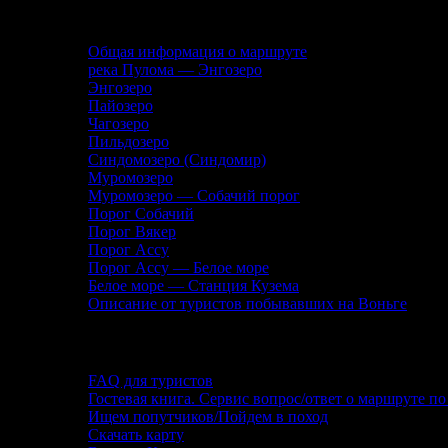
Описание маршрута
Общая информация о маршруте
река Пулома — Энгозеро
Энгозеро
Пайозеро
Чагозеро
Пильдозеро
Синдомозеро (Синдомир)
Муромозеро
Муромозеро — Собачий порог
Порог Собачий
Порог Вякер
Порог Ассу
Порог Ассу — Белое море
Белое море — Станция Кузема
Описание от туристов побывавших на Воньге
Помощь туристу
FAQ для туристов
Гостевая книга. Сервис вопрос/ответ о маршруте по
Ищем попутчиков/Пойдем в поход
Скачать карту