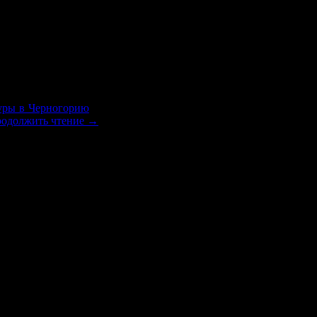
маршрут
туристов на моем сайте и впервые за время работы моего са
уры в Черногорию
, однако ж нет, количество посетителей на с
одолжить чтение
→