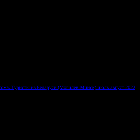
ьгома. Туристы из Беларуси (Могилев-Минск) июль-август 2022