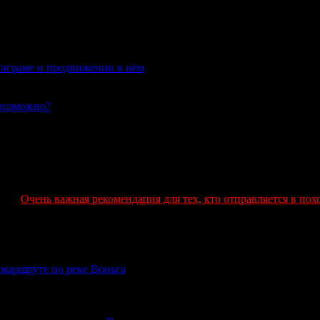
таграме и продвижении в нём
02.06.2020
евозможно?
04.08.2019
Очень важная рекомендация для тех, кто отправляется в пох
о маршруте по реке Воньга
поход от Амбарного далее по реке Воньга.Просьба выслать карту.