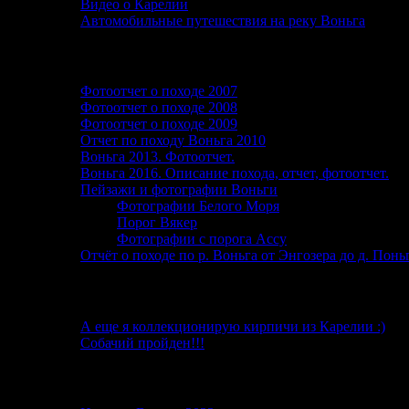
Видео о Карелии
Автомобильные путешествия на реку Воньга
Фотографии и фотоотчеты
Фотоотчет о походе 2007
Фотоотчет о походе 2008
Фотоотчет о походе 2009
Отчет по походу Воньга 2010
Воньга 2013. Фотоотчет.
Воньга 2016. Описание похода, отчет, фотоотчет.
Пейзажи и фотографии Воньги
Фотографии Белого Моря
Порог Вякер
Фотографии с порога Ассу
Отчёт о походе по р. Воньга от Энгозера до д. Пон
От автора
А еще я коллекционирую кирпичи из Карелии :)
Собачий пройден!!!
Последние записи в блоге