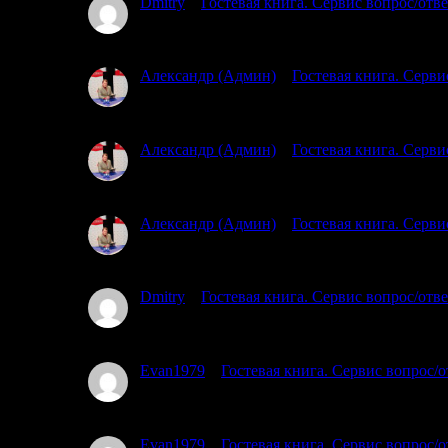
Dmitry
к
Гостевая книга. Сервис вопрос/отв
03.07.2025
Проходил через южный мост. Тропы обноса на мы
Александр (Админ)
к
Гостевая книга. Серви
02.07.2025
Посмотрел карту, подумал о ходе мыслей. Вы гов
Александр (Админ)
к
Гостевая книга. Серви
02.07.2025
Простите, я совсем не понял, где и какую тропу
Александр (Админ)
к
Гостевая книга. Серви
02.07.2025
Простите, но уровень воды пока не знаем )
Dmitry
к
Гостевая книга. Сервис вопрос/отв
01.07.2025
Планируем с 17го от трассы Кола озеро Ногтево. 
Evan1979
к
Гостевая книга. Сервис вопрос/о
01.07.2025
Тоже интересует этот вопрос. Вы в каких числах б
Evan1979
к
Гостевая книга. Сервис вопрос/о