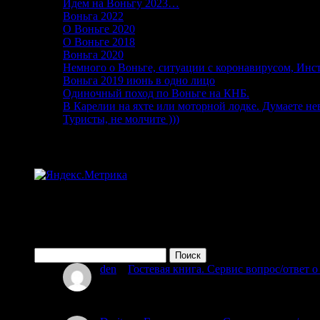
Идем на Воньгу 2023…
15.06.2023
Воньга 2022
26.06.2022
О Воньге 2020
07.11.2020
О Воньге 2018
07.11.2020
Воньга 2020
04.09.2020
Немного о Воньге, ситуации с коронавирусом, Инс
Воньга 2019 июнь в одно лицо
01.03.2020
Одиночный поход по Воньге на КНБ.
15.08.2019
В Карелии на яхте или моторной лодке. Думаете н
Туристы, не молчите )))
15.06.2019
Статистика
Поиск по сайту
Найти:
den
к
Гостевая книга. Сервис вопрос/ответ 
08.07.2026
Привет мы из Красногорска 55и 50 лет планируем 