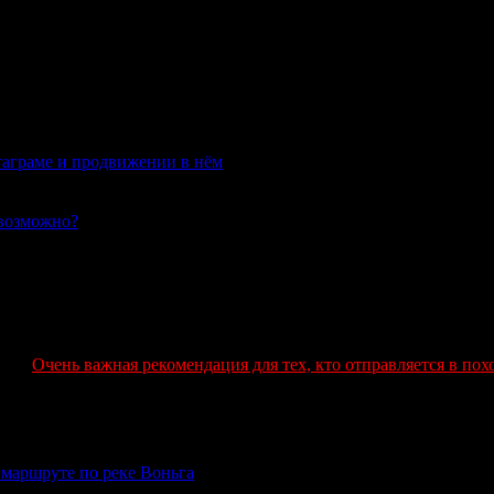
таграме и продвижении в нём
02.06.2020
евозможно?
04.08.2019
Очень важная рекомендация для тех, кто отправляется в пох
о маршруте по реке Воньга