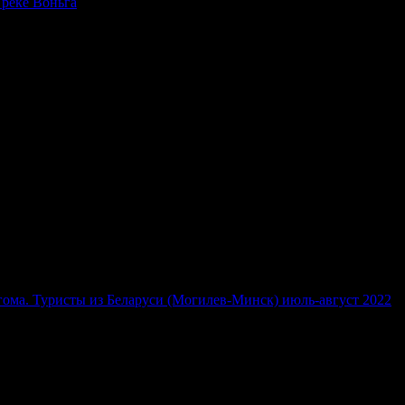
 реке Воньга
ьгома. Туристы из Беларуси (Могилев-Минск) июль-август 2022