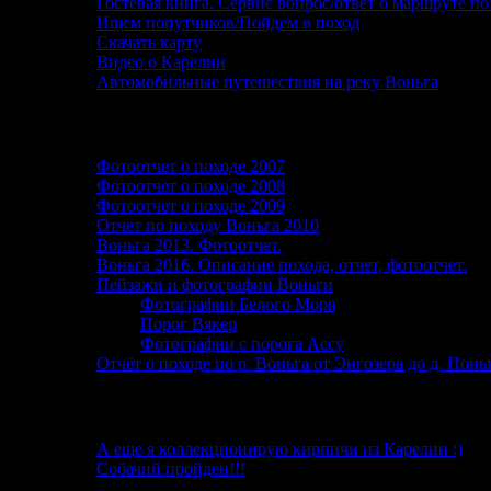
Гостевая книга. Сервис вопрос/ответ о маршруте по
Ищем попутчиков/Пойдем в поход
Скачать карту
Видео о Карелии
Автомобильные путешествия на реку Воньга
Фотографии и фотоотчеты
Фотоотчет о походе 2007
Фотоотчет о походе 2008
Фотоотчет о походе 2009
Отчет по походу Воньга 2010
Воньга 2013. Фотоотчет.
Воньга 2016. Описание похода, отчет, фотоотчет.
Пейзажи и фотографии Воньги
Фотографии Белого Моря
Порог Вякер
Фотографии с порога Ассу
Отчёт о походе по р. Воньга от Энгозера до д. Пон
От автора
А еще я коллекционирую кирпичи из Карелии :)
Собачий пройден!!!