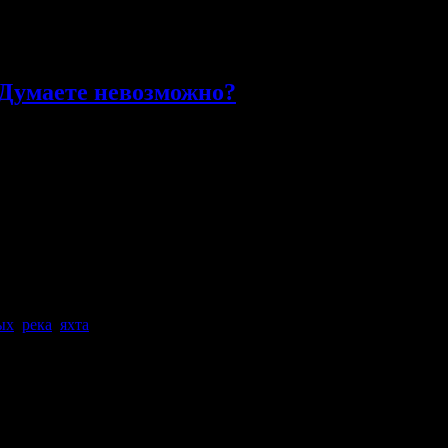
 Думаете невозможно?
рассказывают о путешествии по этой замечательной реке. Но од
мне рассказывают о таком отдыхе, тем больше мне хочется его по
о. Неоднократно был на Белом море и не раз разговаривал с 
х, кто устраивает целые экскурсии по Белому морю с заездом н
ых
,
река
,
яхта