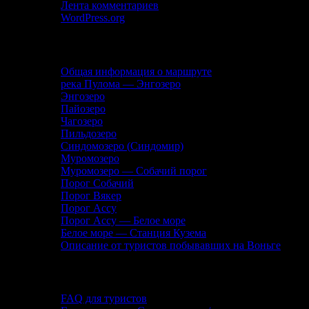
Лента комментариев
WordPress.org
Описание маршрута
Общая информация о маршруте
река Пулома — Энгозеро
Энгозеро
Пайозеро
Чагозеро
Пильдозеро
Синдомозеро (Синдомир)
Муромозеро
Муромозеро — Собачий порог
Порог Собачий
Порог Вякер
Порог Ассу
Порог Ассу — Белое море
Белое море — Станция Кузема
Описание от туристов побывавших на Воньге
Помощь туристу
FAQ для туристов