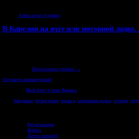
Архив тегов:
отдых
Автор:
Александр (Админ)
|
04.08.2019 · 8:25 дп
В Карелии на яхте или моторной лодке.
Начинают потихонечку возвращаться туристы с реки Воньга и 
не совсем по Воньге, а на островах Белого моря и чем больше 
О том, что местные промышляют на туристах я знаю уже давн
туристов до определенных точек Белого моря. Так же знаю те
одна история
Продолжить чтение
→
Оставить комментарий
Категория
Мой блог о реке Воньга
Теги
байдарка
,
белое море
,
воньга
,
моторная лодка
,
остров
,
отд
Личный кабинет
Регистрация
Войти
Лента записей