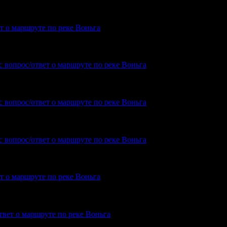
поход от Амбарного далее по реке Воньга.Просьба выслать карту.
ет о маршруте по реке Воньга
сах не видел. Все мысы в том районе достаточно высокие. Особенно по
с вопрос/ответ о маршруте по реке Воньга
орите об узком полуострове прямо на входе в Пильдозеро? А зачем имен
с вопрос/ответ о маршруте по реке Воньга
 Вы ищите? Откуда и куда?? Вспоминая Пильдозеро я даже не могу…
с вопрос/ответ о маршруте по реке Воньга
ет о маршруте по реке Воньга
На пакрафте вдвоём, поэтому Энгозеро не планируем. Но не торопясь, ч
твет о маршруте по реке Воньга