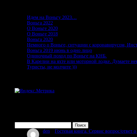
Последние записи в блоге
Идем на Воньгу 2023…
15.06.2023
Воньга 2022
26.06.2022
О Воньге 2020
07.11.2020
О Воньге 2018
07.11.2020
Воньга 2020
04.09.2020
Немного о Воньге, ситуации с коронавирусом, Инс
Воньга 2019 июнь в одно лицо
01.03.2020
Одиночный поход по Воньге на КНБ.
15.08.2019
В Карелии на яхте или моторной лодке. Думаете н
Туристы, не молчите )))
15.06.2019
Статистика
Поиск по сайту
Найти:
den
к
Гостевая книга. Сервис вопрос/ответ 
08.07.2026