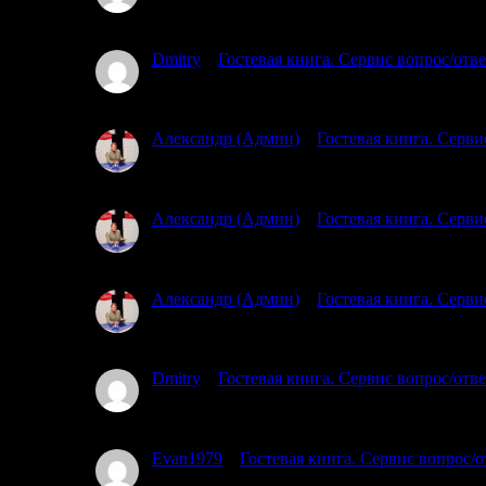
Привет мы из Красногорска 55и 50 лет планируем 
Dmitry
к
Гостевая книга. Сервис вопрос/отв
03.07.2025
Проходил через южный мост. Тропы обноса на мы
Александр (Админ)
к
Гостевая книга. Серви
02.07.2025
Посмотрел карту, подумал о ходе мыслей. Вы гов
Александр (Админ)
к
Гостевая книга. Серви
02.07.2025
Простите, я совсем не понял, где и какую тропу
Александр (Админ)
к
Гостевая книга. Серви
02.07.2025
Простите, но уровень воды пока не знаем )
Dmitry
к
Гостевая книга. Сервис вопрос/отв
01.07.2025
Планируем с 17го от трассы Кола озеро Ногтево. 
Evan1979
к
Гостевая книга. Сервис вопрос/о
01.07.2025